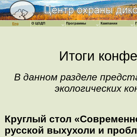
О ЦОДП
Программы
Кампании
Eng
Итоги конф
В данном разделе предс
экологических к
Круглый стол «Современн
русской выхухоли и проб