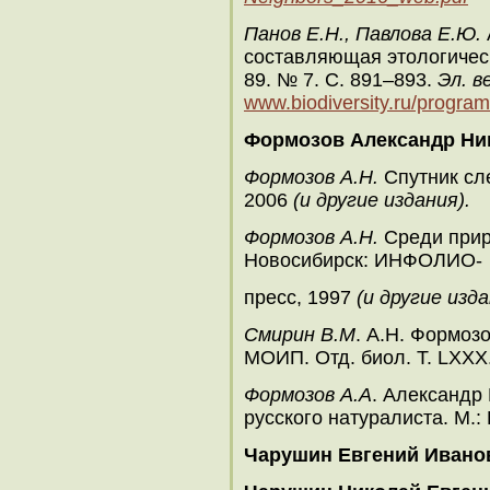
Панов Е.Н., Павлова Е.Ю.
составляющая этологическо
89. № 7. С. 891–893.
Эл. в
www.biodiversity.ru/programs/
Формозов Александр Ни
Формозов А.Н.
Спутник сле
2006
(и другие издания).
Формозов А.Н.
Среди приро
Новосибирск: ИНФОЛИО-
пресс, 1997
(и другие изда
Смирин В.М
. А.Н. Формозо
МОИП. Отд. биол. Т. LXXX. 
Формозов А.А
. Александр
русского натуралиста. М.: 
Чарушин Евгений Ивано