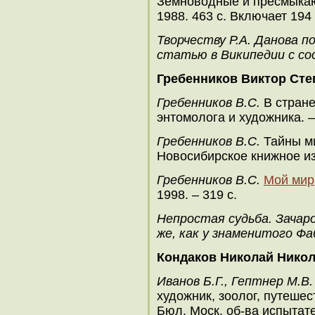
Земноводные и пресмыка
1988. 463 с. Включает 194
Творчеству Р.А. Данова п
статью в Википедии с с
Гребенников Виктор Сте
Гребенников В.С.
В стране
энтомолога и художника. – 
Гребенников В.С.
Тайны ми
Новосибирское книжное изд
Гребенников В
.С.
Мой мир
1998. – 319 с.
Непростая судьба. Зачар
же, как у знаменитого Фа
Кондаков Николай Нико
Иванов Б.Г., Гептнер М.В.
художник, зоолог, путешест
Бюл. Моск. об-ва испытат