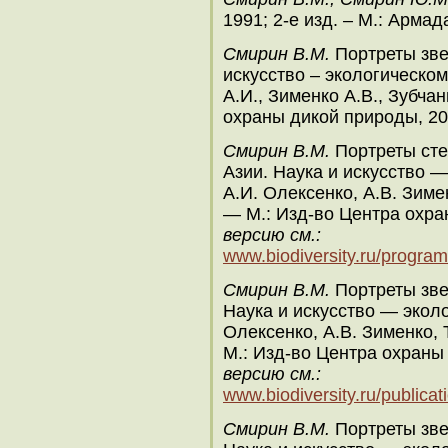
1991; 2-е изд. – М.: Армад
Смирин В.М.
Портреты зве
искусство – экологическом
А.И., Зименко А.В., Зубчан
охраны дикой природы, 20
Смирин В.М.
Портреты сте
Азии. Наука и искусство —
А.И. Олексенко, А.В. Зиме
— М.: Изд-во Центра охра
версию см.:
www.biodiversity.ru/programs/
Смирин В.М.
Портреты зве
Наука и искусство — эколо
Олексенко, А.В. Зименко, 
М.: Изд-во Центра охраны
версию см.:
www.biodiversity.ru/public
Смирин В.М.
Портреты зв