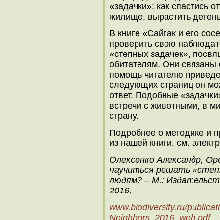
«задачки»: как спастись о
жилище, вырастить детены
В книге «Сайгак и его со
проверить свою наблюдате
«степных задачек», посвя
обитателям. Они связаны 
помощь читателю приведен
следующих страниц он мо
ответ. Подобные «задачки
встречи с животными, в м
страну.
Подробнее о методике и п
из нашей книги, см. элект
Олексенко Александр, Ор
научиться решать «степн
людям? – М.: Издательст
2016,
www.biodiversity.ru/publica
Neighbors_2016_web.pdf