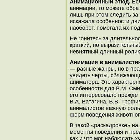
Анимационный этюд.
Есл
анимации, то можете обра
лишь при этом следить за 
искажала особенности дви
наоборот, помогала их под
Не гонитесь за длительно
краткий, но выразительны
невнятный длинный ролик
Анимация в анималисти
— разные жанры, но в пр
увидеть черты, сближающие
аниматора. Это характерн
особенности для В.М. Смир
его интересовало прежде 
В.А. Ватагина, В.В. Трофи
анималистов важную роль
форм поведения животног
В такой «раскадровке» на
моменты поведения и пред
как и что мог наблюдать х