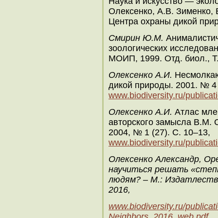
Наука и искусство — эколо
Олексенко, А.В. Зименко, 
Центра охраны дикой прир
Смирин Ю.М.
Анималистиче
зоологических исследован
МОИП, 1999. Отд. биол., Т.
Олексенко А.И.
Несмолкаю
дикой природы. 2001. № 4 
www.biodiversity.ru/publica
Олексенко А.И.
Атлас мле
авторского замысла В.М. 
2004, № 1 (27). С. 10–13,
www.biodiversity.ru/publicat
Олексенко Александр, Ор
научиться решать «степн
людям? – М.: Издатлеств
2016,
www.biodiversity.ru/publica
Neighbors_2016_web.pdf