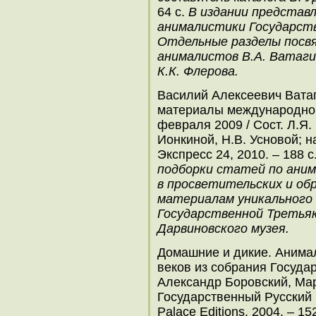
64 с.
В издании представ
анималистики Государств
Отдельные разделы посв
анималистов В.А. Ватагин
К.К. Флерова.
Василий Алексеевич Ватаг
материалы международной
февраля 2009 / Сост. Л.Я.
Ионкиной, Н.В. Усновой; н
Экспресс 24, 2010.
–
188 с
подборки статей по аним
в просветительских и об
материалам уникального
Государственной Третьяк
Дарвиновского музея.
Домашние и дикие. Анимал
веков из собрания Государ
Александр Боровский, Мар
Государственный Русский 
Palace Editions, 2004. – 1