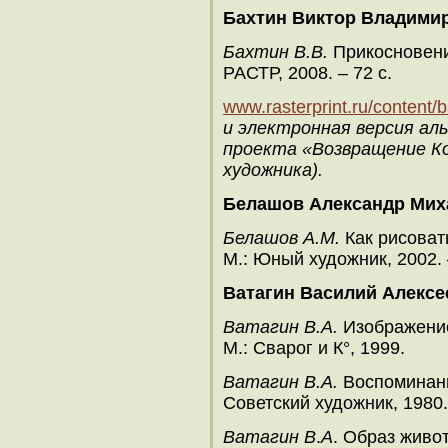
Бахтин Виктор Владими
Бахтин В.В.
Прикосновение
РАСТР, 2008. – 72 с.
www.rasterprint.ru/content/b
и электронная версия ал
проекта «Возвращение Ко
художника).
Белашов Александр Мих
Белашов А.М.
Как рисоват
М.: Юный художник, 2002. 
Ватагин Василий Алексе
Ватагин В.А.
Изображение
М.: Сварог и К°, 1999.
Ватагин В.А.
Воспоминани
Советский художник, 1980
Ватагин В
.
А
. Образ живот