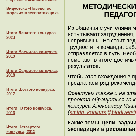
МЕТОДИЧЕСКИ
Видеотека «Поведение
морских млекопитающих»
ПЕДАГО
Из общения с учителями м
Итоги Девятого конкурса,
испытывают затруднения, 
2023
непривычны. Но стоит пед
трудности, и команда, ра
Итоги Восьмого конкурса,
отправляется в путь. Нео
2019
помогают в итоге достичь
результатов.
Итоги Седьмого конкурса,
2018
Чтобы этап вхождения в п
предлагаем ряд рекоменд
Итоги Шестого конкурса,
Советуем также и на этап
2017
проекта обращаться за 
конкурса Александру Ива
Итоги Пятого конкурса,
(
smirin_konkurs@biodiversit
2016
Какие темы, цели, зада
Итоги Четвертого
экспедиции в рисовальн
конкурса, 2015