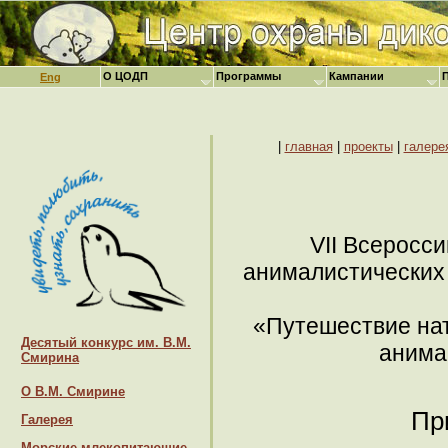
О ЦОДП
Программы
Кампании
Eng
|
главная
|
проекты
|
галере
VII Всеросси
анималистических 
«Путешествие нат
Десятый конкурс им. В.М.
анима
Смирина
О В.М. Смирине
Пр
Галерея
Морские млекопитающие