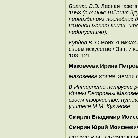
Бианки В.В.
Лесная газета.
1958
(а также издания др
переизданиях последних 
изменен макет книги, чт
недопустимо).
Курдов В.
О моих книжках /
своём искусстве / Зап. и 
103–121.
Маковеева Ирина Петро
Маковеева Ирина.
Земля с
В Интернете нетрудно р
Ирины Петровны Маковеев
своем творчестве, путеш
учителе М.М. Кукунове.
Смирин Владимир Моис
Смирин Юрий Моисееви
Смирин В.М., Смирин Ю.М