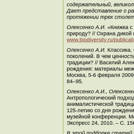
содержательный, великол
Дает представление о р
протяжении трех столет
Олексенко А.И.
«Книжка с 
природу? // Охрана дикой 
www.biodiversity.ru/publicat
Олексенко А.И.
Классика, 
поколений. В чем ценност
традиции? // Василий Алек
рождения: материалы меж
Москва, 5-6 февраля 2009.
84–95
.
Олексенко А.И., Олексенко
Антропологический подхо
анималистической традици
125-летию со дня рожден
музейной конференции. Мо
Экспресс 24, 2010. – С. 1
В этой подборке статей 