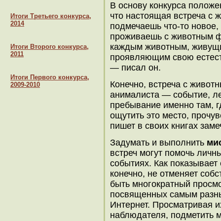
В основу конкурса полож
что настоящая встреча с 
Итоги Третьего конкурса,
2014
подмечаешь что-то новое,
проживаешь с животным фр
каждым животным, живущи
Итоги Второго конкурса,
2011
проявляющим свою естест
— писал он.
Итоги Первого конкурса,
Конечно, встреча с живот
2009-2010
анималиста — событие, ле
пребывание именно там, гд
ощутить это место, прочув
пишет в своих книгах зам
Задумать и выполнить
ми
встреч могут помочь личн
событиях. Как показывает
конечно, не отменяет собс
быть многократный просм
посвященных самым разн
Интернет. Просматривая и
наблюдателя, подметить 