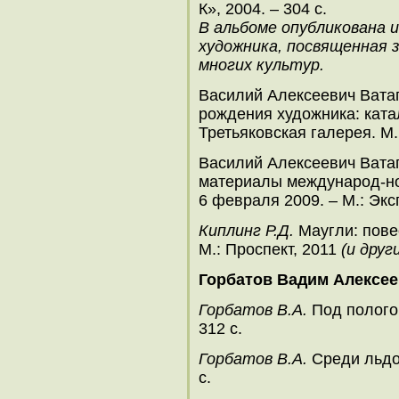
К», 2004. – 304 с.
В альбоме опубликована 
художника, посвященная 
многих культур.
Василий Алексеевич Ватаг
рождения художника: ката
Третьяковская галерея. М.
Василий Алексеевич Ватаг
материалы международ-но
6 февраля 2009. – М.: Экс
Киплинг Р.Д.
Маугли: повес
М.: Проспект, 2011
(и друг
Горбатов Вадим Алексе
Горбатов В.А.
Под пологом
312 с.
Горбатов В.А.
Среди льдов
с.