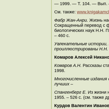
— 1999. — Т. 104. — Вып. 
См. также:
www.knigakamcha
Фабр Жан-Анри.
Жизнь нас
Сокращенный перевод с ф
биологических наук Н.Н. П
– 460 с.
Увлекательные истории, 
проиллюстрированы Н.Н.
Комаров Алексей Никан
Комаров А.Н.
Рассказы ста
1998.
Многочисленные издания с
лучших
–
Спангенберг Е.
Из жизни н
1955. – 526 с. (см. также д
Курдов Валентин Ивано