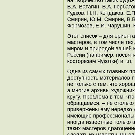
на творчество таких худож
В.А. Ватагин, В.А. Горбато
Гудков, Н.Н. Кондаков, Е.П
Смирин, Ю.М. Смирин, В.В
Формозов, Е.И. Чарушин, 
Этот список – для ориент
мастеров, в том числе тех
миром и природой вашей 
России (например, посвят
косторезам Чукотки) и т.п.
Одна из самых главных пр
доступность материалов п
не только с тем, что хоро
а многие архивы художни
кругу. Проблема в том, чт
обращаемся, – не столько 
привержены ему нередко 
имеющие профессионально
иногда известные только в
таких мастеров драгоценно
сделать их известными дл