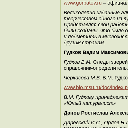
www.gorbatov.ru
– официал
Великолепно изданные ал
творчеством одного из л
Представляя свои работы
были созданы, что было 
и подметить в многочисл
другим странам.
Гудков Вадим Максимов
Гудков В.М.
Следы зверей 
справочник-определитель. –
Черкасова М.В.
В.М. Гудко
www.bio.msu.ru/doc/index.
В.М. Гудкову принадлежа
«Юный натуралист»
Данов Ростислав Алекс
Даревский И.С., Орлов Н.Л