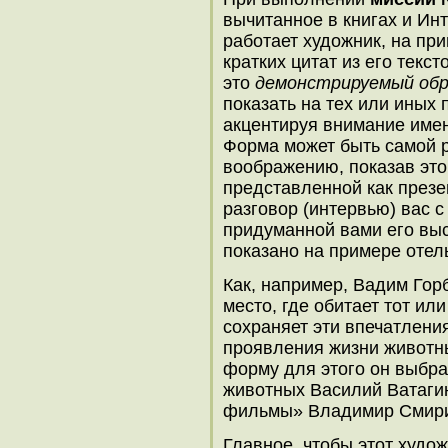
вычитанное в книгах и Инт
работает художник, на при
кратких цитат из его текст
это
демонстрируемый обр
показать на тех или иных 
акцентируя внимание имен
Форма может быть самой р
воображению, показав это
представленной как презе
разговор (интервью) вас с
придуманной вами его выс
показано на примере отельн
Как, например, Вадим Гор
место, где обитает тот ил
сохраняет эти впечатлени
проявления жизни животн
форму для этого он выбра
животных Василий Ватагин
фильмы» Владимир Смир
Главное, чтобы этот худож