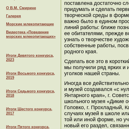
поставлена достаточно сл
О В.М. Смирине
придумать и сделать перв
творческой среды в форме
Галерея
важно было в едином прос
Морские млекопитающие
линий работы: ближе позн
Видеотека «Поведение
ее обитателями, прежде 
морских млекопитающих»
узнать о творчестве худо
собственные работы, по
родного края.
Итоги Девятого конкурса,
2023
Сделать все это в коротки
мы получили ряд ярких и 
уголков нашей страны.
Итоги Восьмого конкурса,
2019
Иногда все действительно
и музей создавался «с ну
Итоги Седьмого конкурса,
Янтарного края», г. Совет
2018
школьного музея «Дикие 
Головко, г. Прохладный, К
Итоги Шестого конкурса,
случаях музей в школе ил
2017
той или иной форме, но уч
новый его раздел, связан
Итоги Пятого конкурса,