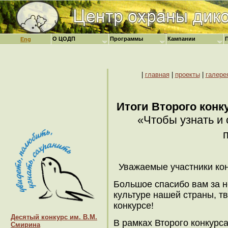
О ЦОДП
Программы
Кампании
Eng
|
главная
|
проекты
|
галере
Итоги Второго конку
«Чтобы узнать и 
Уважаемые участники ко
Большое спасибо вам за н
культуре нашей страны, т
конкурсе!
Десятый конкурс им. В.М.
В рамках Второго конкурс
Смирина