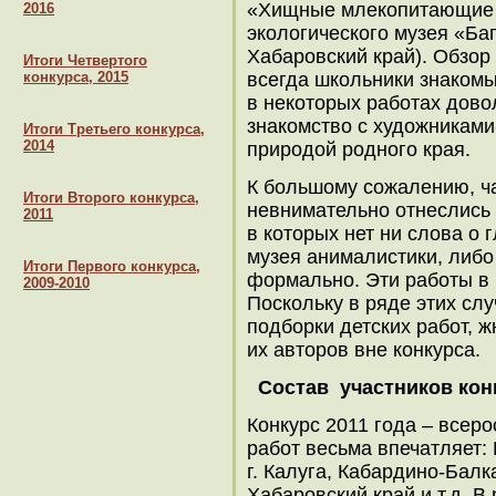
«Хищные млекопитающие 
2016
экологического музея «Ба
Хабаровский край). Обзор 
Итоги Четвертого
конкурса, 2015
всегда школьники знаком
в некоторых работах дово
знакомство с художниками
Итоги Третьего конкурса,
2014
природой родного края.
К большому сожалению, ча
Итоги Второго конкурса,
невнимательно отнеслись 
2011
в которых нет ни слова о 
музея анималистики, либо 
Итоги Первого конкурса,
формально. Эти работы в 
2009-2010
Поскольку в ряде этих сл
подборки детских работ, 
их авторов вне конкурса.
Состав участников кон
Конкурс 2011 года – всер
работ весьма впечатляет: 
г. Калуга, Кабардино-Бал
Хабаровский край и т.д. 