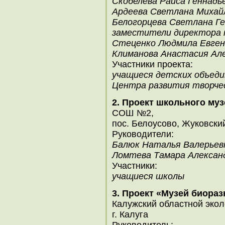
Скобелева Раиса Геннадь
Ардеева Светлана Михай
Белогорцева Светлана Ге
заместители директора 
Стеценко Людмила Евген
Климанова Анастасия Ал
Участники проекта:
учащиеся детских объед
Центра развития творче
2. Проект школьного му
СОШ №2,
пос. Белоусово, Жуковский
Руководители:
Балюк Наталья Валерьев
Ломтева Тамара Алексан
Участники:
учащиеся школы
3. Проект «Музей биора
Калужский областной экол
г. Калуга