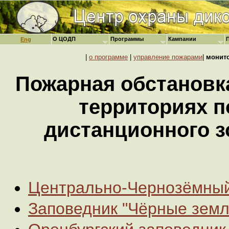
О ЦОДП
Программы
Кампании
Eng
|
о программе
|
управление пожарами
|
монит
Пожарная обстановк
территориях 
дистанционного 
Центрально-Чернозёмный
Заповедник "Чёрные земл