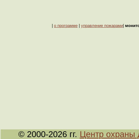
|
о программе
|
управление пожарами
|
монит
© 2000-2026 гг.
Центр охраны 