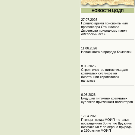
НОВОСТИ ЦОДП
27.07.2026
Пришло время присвоить имя
профессора Станислава
Дыренкова природному парку
«Вепсский лес»
11.06.2026
Новая книга о природе Камчатки
8.06.2026
Строительство питомника для
крапчатых сусликов на
биостанции «Кропотово»
началось
6.06.2026
Будущий питомник крапчатых
сусликов приглашает волонтёров
17.04.2026
Птенцы гнезда МОИП – статья,
посвящённая 65-летию Дружины
биофака МГУ по охране природы
и 220-летию МОИП