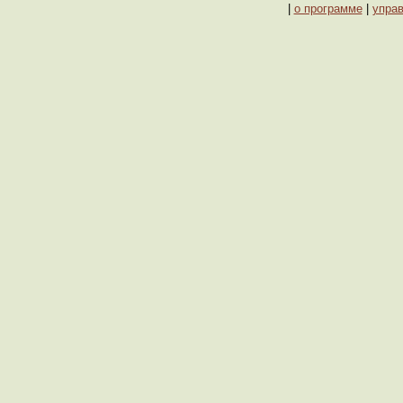
|
о программе
|
упра