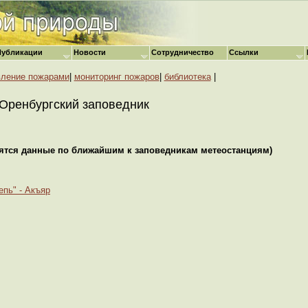
Публикации
Новости
Сотрудничество
Ссылки
вление пожарами
|
мониторинг пожаров
|
библиотека
|
Оренбургский заповедник
дятся данные по ближайшим к заповедникам метеостанциям)
епь" - Акъяр