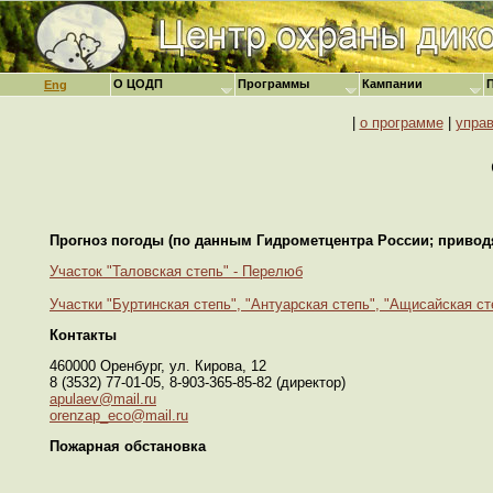
О ЦОДП
Программы
Кампании
Eng
|
о программе
|
упра
Прогноз погоды (по данным Гидрометцентра России; приво
Участок "Таловская степь" - Перелюб
Участки "Буртинская степь", "Антуарская степь", "Ащисайская ст
Контакты
460000 Оренбург, ул. Кирова, 12
8 (3532) 77-01-05, 8-903-365-85-82 (директор)
apulaev@mail.ru
orenzap_eco@mail.ru
Пожарная обстановка