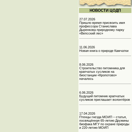
НОВОСТИ ЦОДП
27.07.2026
Пришло время присвоить имя
профессора Станислава
Дыренкова природному парку
«Вепсский лес»
11.06.2026
Новая книга о природе Камчатки
8.06.2026
Строительство питомника для
крапчатых сусликов на
биостанции «Кропотово»
началось
6.06.2026
Будущий питомник крапчатых
сусликов приглашает волонтёров
17.04.2026
Птенцы гнезда МОИП – статья,
посвящённая 65-летию Дружины
биофака МГУ по охране природы
и 220-летию МОИП