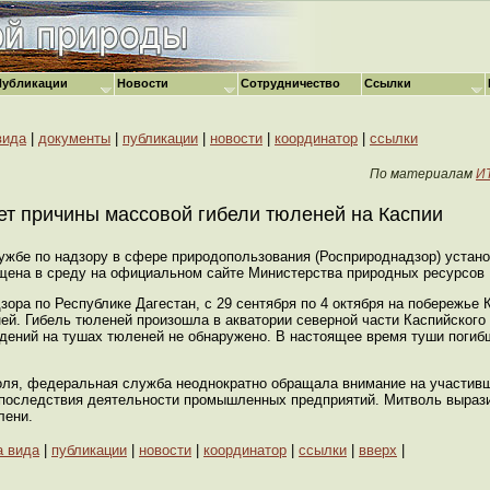
Публикации
Новости
Сотрудничество
Ссылки
вида
|
документы
|
публикации
|
новости
|
координатор
|
ссылки
По материалам
И
т причины массовой гибели тюленей на Каспии
жбе по надзору в сфере природопользования (Росприроднадзор) устано
щена в среду на официальном сайте Министерства природных ресурсов
ора по Республике Дагестан, с 29 сентября по 4 октября на побережье 
й. Гибель тюленей произошла в акватории северной части Каспийского 
ждений на тушах тюленей не обнаружено. В настоящее время туши поги
оля, федеральная служба неоднократно обращала внимание на участив
е последствия деятельности промышленных предприятий. Митволь выраз
лени.
а вида
|
публикации
|
новости
|
координатор
|
ссылки
|
вверх
|