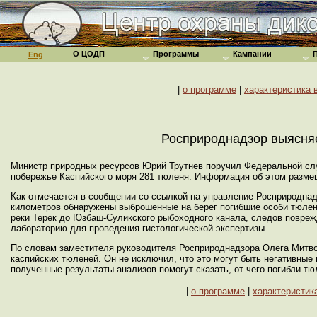
О ЦОДП
Программы
Кампании
Eng
|
о программе
|
характеристика 
Росприроднадзор выясняе
Министр природных ресурсов Юрий Трутнев поручил Федеральной слу
побережье Каспийского моря 281 тюленя. Информация об этом разме
Как отмечается в сообщении со ссылкой на управление Росприроднадз
километров обнаружены выброшенные на берег погибшие особи тюлене
реки Терек до Юзбаш-Суликского рыбоходного канала, следов повре
лабораторию для проведения гистологической экспертизы.
По словам заместителя руководителя Росприроднадзора Олега Митв
каспийских тюленей. Он не исключил, что это могут быть негативны
полученные результаты анализов помогут сказать, от чего погибли тю
|
о программе
|
характеристик