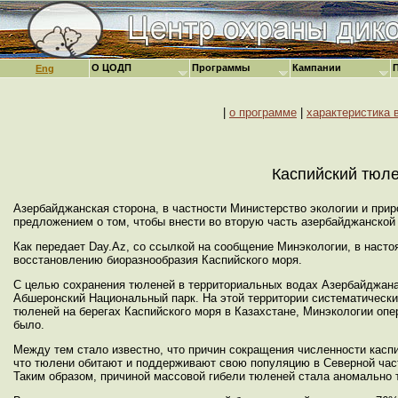
О ЦОДП
Программы
Кампании
Eng
|
о программе
|
характеристика 
Каспийский тюле
Азербайджанская сторона, в частности Министерство экологии и при
предложением о том, чтобы внести во вторую часть азербайджанской 
Как передает Day.Az, со ссылкой на сообщение Минэкологии, в нас
восстановлению биоразнообразия Каспийского моря.
С целью сохранения тюленей в территориальных водах Азербайджана 
Абшеронский Национальный парк. На этой территории систематически
тюленей на берегах Каспийского моря в Казахстане, Минэкологии оп
было.
Между тем стало известно, что причин сокращения численности каспи
что тюлени обитают и поддерживают свою популяцию в Северной част
Таким образом, причиной массовой гибели тюленей стала аномально 