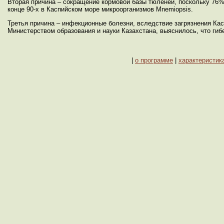
Вторая причина – сокращение кормовой базы тюленей, поскольку 76%
конце 90-х в Каспийском море микроорганизмов Mnemiopsis.
Третья причина – инфекционные болезни, вследствие загрязнения К
Министерством образования и науки Казахстана, выяснилось, что гиб
|
о программе
|
характеристик