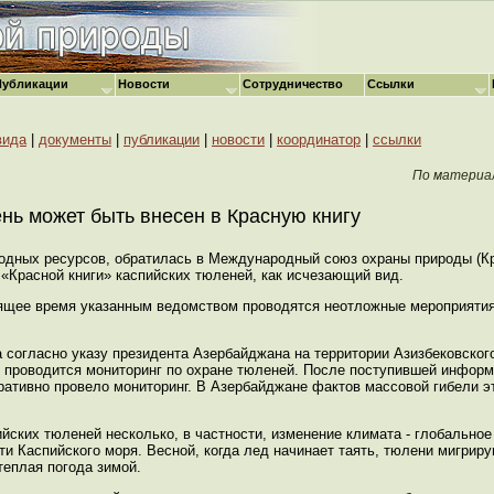
Публикации
Новости
Сотрудничество
Ссылки
вида
|
документы
|
публикации
|
новости
|
координатор
|
ссылки
По матери
нь может быть внесен в Красную книгу
родных ресурсов, обратилась в Международный союз охраны природы (Кр
«Красной книги» каспийских тюленей, как исчезающий вид.
тоящее время указанным ведомством проводятся неотложные мероприятия
согласно указу президента Азербайджана на территории Азизбековског
 проводится мониторинг по охране тюленей. После поступившей информ
еративно провело мониторинг. В Азербайджане фактов массовой гибели 
йских тюленей несколько, в частности, изменение климата - глобальное
и Каспийского моря. Весной, когда лед начинает таять, тюлени мигрир
теплая погода зимой.