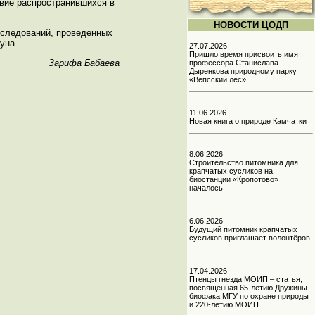
твие распространившихся в
НОВОСТИ ЦОДП
сследований, проведенных
уна.
27.07.2026
Пришло время присвоить имя
Зарифа Бабаева
профессора Станислава
Дыренкова природному парку
«Вепсский лес»
11.06.2026
Новая книга о природе Камчатки
8.06.2026
Строительство питомника для
крапчатых сусликов на
биостанции «Кропотово»
началось
6.06.2026
Будущий питомник крапчатых
сусликов приглашает волонтёров
17.04.2026
Птенцы гнезда МОИП – статья,
посвящённая 65-летию Дружины
биофака МГУ по охране природы
и 220-летию МОИП