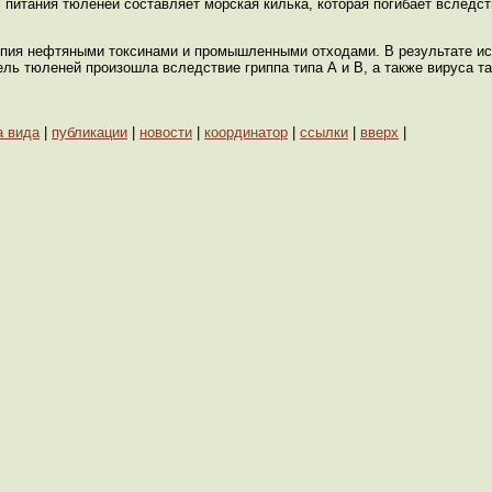
 питания тюленей составляет морская килька, которая погибает вследс
аспия нефтяными токсинами и промышленными отходами. В результате и
ель тюленей произошла вследствие гриппа типа А и В, а также вируса та
а вида
|
публикации
|
новости
|
координатор
|
ссылки
|
вверх
|