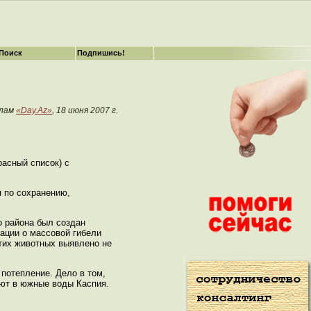
Поиск
Подпишись!
алам
«Day.Az»
, 18 июня 2007 г.
асный список) с
 по сохранению,
о района был создан
ации о массовой гибели
этих животных выявлено не
 потепление. Дело в том,
уют в южные воды Каспия.