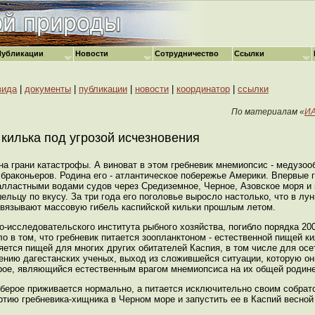
Публикации
Новости
Сотрудничество
Ссылки
вида
|
документы
|
публикации
|
новости
|
координатор
|
ссылки
По материалам «
ИА
 килька под угрозой исчезновения
на грани катастрофы. А виноват в этом гребневик мнемиопсис - медузоо
х браконьеров. Родина его - атлантическое побережье Америки. Впервые 
балластными водами судов через Средиземное, Черное, Азовское моря и 
льцу по вкусу. За три года его поголовье выросло настолько, что в лу
связывают массовую гибель каспийской кильки прошлым летом.
-исследовательского института рыбного хозяйства, погибло порядка 200 
о в том, что гребневик питается зоопланктоном - естественной пищей ки
ляется пищей для многих других обитателей Каспия, в том числе для ос
нению дагестанских ученых, выход из сложившейся ситуации, которую о
берое, являющийся естественным врагом мнемиопсиса на их общей родине
берое приживается нормально, а питается исключительно своим собрат
тию гребневика-хищника в Черном море и запустить ее в Каспий весной 