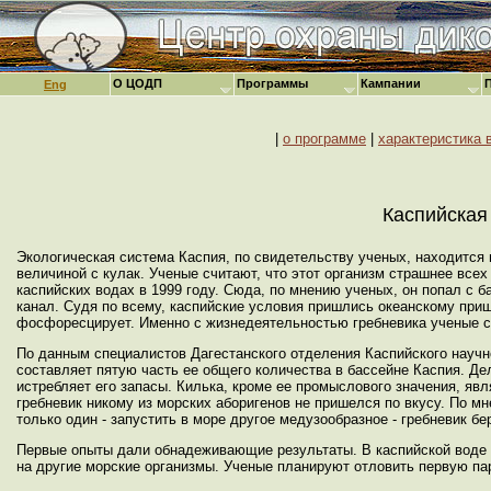
О ЦОДП
Программы
Кампании
Eng
|
о программе
|
характеристика 
Каспийская
Экологическая система Каспия, по свидетельству ученых, находится 
величиной с кулак. Ученые считают, что этот организм страшнее все
каспийских водах в 1999 году. Сюда, по мнению ученых, он попал с 
канал. Судя по всему, каспийские условия пришлись океанскому прише
фосфоресцирует. Именно с жизнедеятельностью гребневика ученые 
По данным специалистов Дагестанского отделения Каспийского научно
составляет пятую часть ее общего количества в бассейне Каспия. Дел
истребляет его запасы. Килька, кроме ее промыслового значения, яв
гребневик никому из морских аборигенов не пришелся по вкусу. По м
только один - запустить в море другое медузообразное - гребневик 
Первые опыты дали обнадеживающие результаты. В каспийской воде 
на другие морские организмы. Ученые планируют отловить первую пар