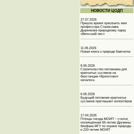
НОВОСТИ ЦОДП
27.07.2026
Пришло время присвоить имя
профессора Станислава
Дыренкова природному парку
«Вепсский лес»
11.06.2026
Новая книга о природе Камчатки
8.06.2026
Строительство питомника для
крапчатых сусликов на
биостанции «Кропотово»
началось
6.06.2026
Будущий питомник крапчатых
сусликов приглашает волонтёров
17.04.2026
Птенцы гнезда МОИП – статья,
посвящённая 65-летию Дружины
биофака МГУ по охране природы
и 220-летию МОИП