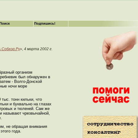
Поиск
Подпишись!
 Собкор.Ру
», 4 марта 2002 г.
бразный организм
гребневик был обнаружен в
затем - Волго-Донской
нные ночи море
тыс. тонн кильки, что
льки и буквально на глазах
етровых и тюленей. Сам же
ни называют чрезвычайной,
.
ом, не обращая внимания
этого года.