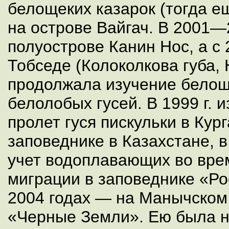
белощеких казарок (тогда е
на острове Вайгач. В 2001—2
полуострове Канин Нос, а с 2
Тобседе (Колоколкова губа,
продолжала изучение белощ
белолобых гусей. В 1999 г. 
пролет гуся пискульки в Ку
заповеднике в Казахстане, в
учет водоплавающих во вре
миграции в заповеднике «Рос
2004 годах — на Манычском
«Черные Земли». Ею была н