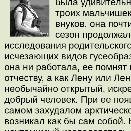
была удивительн
троих мальчишек
внуков, она поч
сезон продолжал
исследования родительского
исчезающих видов гусеобраз
она ни работала, ее помнят
отчеству, а как Лену или Ле
необычайно открытый, искр
добрый человек. При ее по
самом захудалом арктическ
возникал как бы сам собой