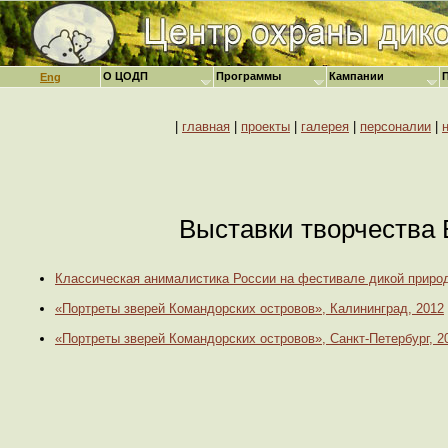
О ЦОДП
Программы
Кампании
Eng
|
главная
|
проекты
|
галерея
|
персоналии
|
Выставки творчества
Классическая анималистика России на фестивале дикой приро
«Портреты зверей Командорских островов», Калининград, 2012
«Портреты зверей Командорских островов», Санкт-Петербург, 2