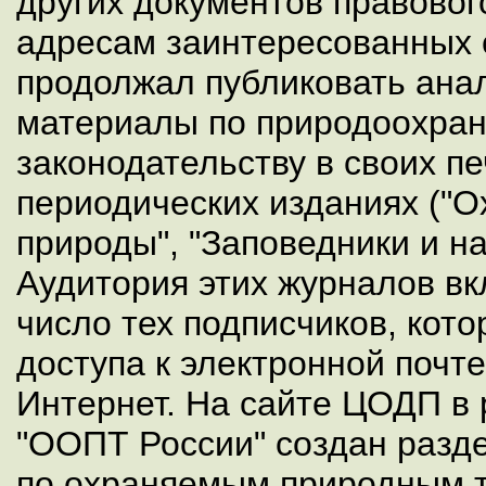
других документов правовог
адресам заинтересованных 
продолжал публиковать ана
материалы по природоохра
законодательству в своих п
периодических изданиях ("О
природы", "Заповедники и н
Аудитория этих журналов в
число тех подписчиков, кот
доступа к электронной почт
Интернет. На сайте ЦОДП в
"ООПТ России" создан разд
по охраняемым природным 