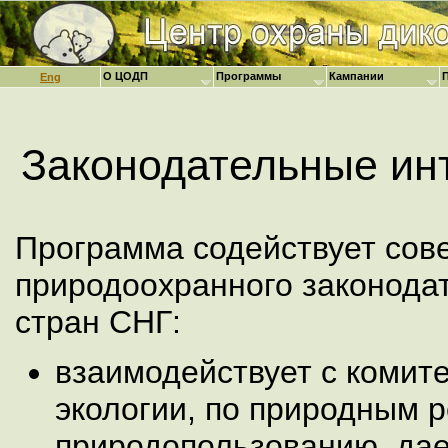
О ЦОДП
Программы
Кампании
Eng
Законодательные ин
Программа содействует со
природоохранного законодат
стран СНГ:
взаимодействует с комит
экологии, по природным 
природопользованию, дае