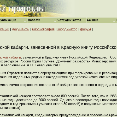
Публикации
Новости
Сотрудничество
Ссылки
кации
|
документы
|
библиография
|
координатор
|
форум
|
кой кабарги, занесенной в Красную книгу Российск
нской кабарги
, занесенной в Красную книгу Российской Федерации. Со
х ресурсов России Юрий Трутнев. Документ разработан Министерством
 и эволюции им. А.Н. Северцова РАН.
ения Стратегии являются определяющими при формировании и реализац
ранения отдельных редких и находящихся под угрозой исчезновения вид
 механизмов сохранения сахалинской кабарги как островного подвида 
алинской кабарги составляет около 800 особей. После того, как в 1983
ьные годы достигала до 2000 особей. Однако в последние годы наблюда
еднем в год браконьеры убивают около 30 особей) и нарушение местооби
ы животных).
сахалинской кабарги, среди которых предупреждение и пресечение брак