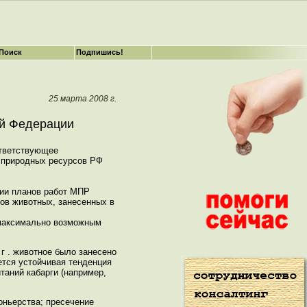
Поиск
Подпишись!
25 марта 2008 г.
ой Федерации
ответствующее
 природных ресурсов РФ
ии планов работ МПР
ов животных, занесенных в
с максимально возможным
 г . животное было занесено
ется устойчивая тенденция
таний кабарги (например,
оньерства; пресечение