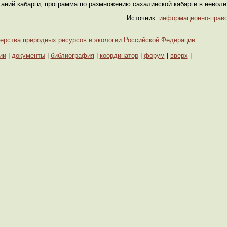
аний кабарги; программа по размножению сахалинской кабарги в неволе
Источник:
информационно-прав
ерства природных ресурсов и экологии Российской Федерации
ии
|
документы
|
библиография
|
координатор
|
форум
|
вверх
|