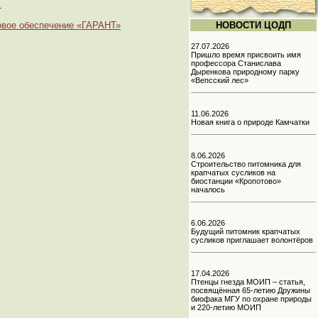
.
овое обеспечение «ГАРАНТ»
НОВОСТИ ЦОДП
27.07.2026
Пришло время присвоить имя
профессора Станислава
Дыренкова природному парку
«Вепсский лес»
11.06.2026
Новая книга о природе Камчатки
8.06.2026
Строительство питомника для
крапчатых сусликов на
биостанции «Кропотово»
началось
6.06.2026
Будущий питомник крапчатых
сусликов приглашает волонтёров
17.04.2026
Птенцы гнезда МОИП – статья,
посвящённая 65-летию Дружины
биофака МГУ по охране природы
и 220-летию МОИП