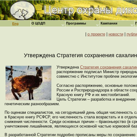
О ЦОДП
Программы
Кампании
Eng
|
о проекте
|
новости
|
публи
Утверждена Стратегия сохранения сахалинс
Утверждена
Стратегия сохранения сахали
распоряжение подписал Министр природны
совместно с Институтом проблем экологии
Согласно распоряжению, основные полож
России и Росприроднадзора в области сох
Красную книгу РФ и их местообитаний.
Цель Стратегии – разработка и внедрение
генетическим разнообразием.
По оценкам специалистов, на сегодняшний день общая численность сах
в Красную книгу РСФСР, его численность стала возрастать и в отдел
снижения численности. Среди основных причин – браконьерство (в ср
уничтожение лишайников, являющихся основной частью кормовой баз
В разработанной Стратегии подробно прописаны меры по сохранению 