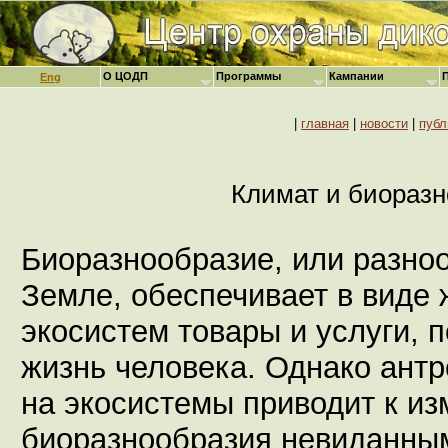
О ЦОДП
Программы
Кампании
Eng
|
главная
|
новости
|
публ
Климат и биораз
Биоразнообразие, или разно
Земле, обеспечивает в виде 
экосистем товары и услуги,
жизнь человека. Однако ант
на экосистемы приводит к из
биоразнообразия невиданным