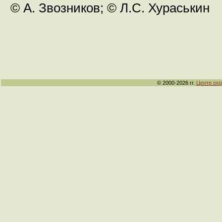
© А. Звозников; © Л.С. Хураськин
© 2000-2026 гг.
Центр ох