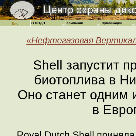
О ЦОДП
Кампании
Публикации
Eng
«Нефтегазовая Вертикаль
Shell запустит п
биотоплива в Н
Оно станет одним 
в Евро
Royal Dutch Shell принял