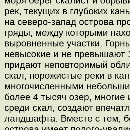
моря берег скалист и обрыви
рек, текущих в глубоких кан
на северо-запад острова пр
гряды, между которыми нах
выровненные участки. Горны
невысокие и не превышают 1
придают неповторимый обли
скал, порожистые реки в кан
многочисленными небольши
более 4 тысяч озер, многие 
среди скал, создают впечат
ландшафта. Вместе с тем, 
острова имеет полого-увал