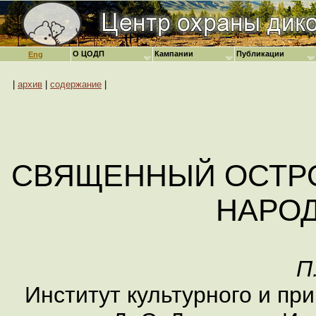
О ЦОДП
Кампании
Публикации
Eng
|
архив
|
содержание
|
СВЯЩЕННЫЙ ОСТР
НАРО
П
Институт культурного и пр