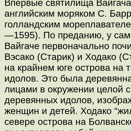
Впервые святилища Вайгача
английским моряком С. Барр
голландским мореплавателе
—1595). По преданию, у сам
Вайгаче первоначально поч
Вэсако (Старик) и Ходако (С
на крайнем юге острова на
идолов. Это была деревянн
лицами в окружении целой 
деревянных идолов, изобра
женщин и детей. Ходако “жи
севере острова на Болванс