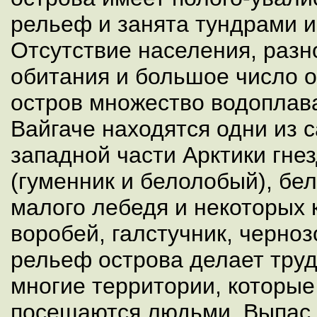
рельеф и занята тундрами и
Отсутствие населения, разн
обитания и большое число о
остров множество водоплав
Вайгаче находятся одни из 
западной части Арктики гне
(гуменник и белолобый), бе
малого лебедя и некоторых к
воробей, галстучник, черно
рельеф острова делает тру
многие территории, которые
посещаются людьми. Выпас 