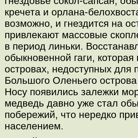
гнездовье сокол-сапсан, об
кречета и орлана-белохвоста
возможно, и гнездится на ос
привлекают массовые скопле
в период линьки. Восстанав
обыкновенной гаги, которая 
островах, недоступных для 
Большого Оленьего острова
Носу появились залежки мо
медведь давно уже стал об
побережий, что нередко при
населением.