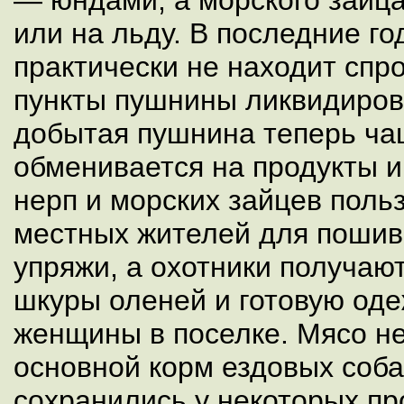
— юндами, а морского зайца
или на льду. В последние г
практически не находит спр
пункты пушнины ликвидиров
добытая пушнина теперь чащ
обменивается на продукты 
нерп и морских зайцев поль
местных жителей для пошив
упряжи, а охотники получаю
шкуры оленей и готовую оде
женщины в поселке. Мясо н
основной корм ездовых соба
сохранились у некоторых п