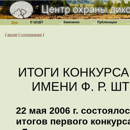
О ЦОДП
Кампании
Публикации
Eng
|
архив
|
содержание
|
ИТОГИ КОНКУРС
ИМЕНИ Ф. Р. Ш
22 мая 2006 г. состояло
итогов первого конкурс