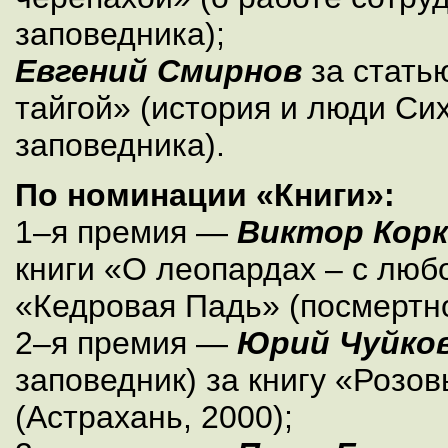
заповедника);
Евгений Смирнов
за стать
тайгой» (история и люди Си
заповедника).
По номинации «Книги»:
1–я премия —
Виктор Кор
книги «О леопардах – с люб
«Кедровая Падь» (посмертно
2–я премия —
Юрий Чуйко
заповедник) за книгу «Розо
(Астрахань, 2000);