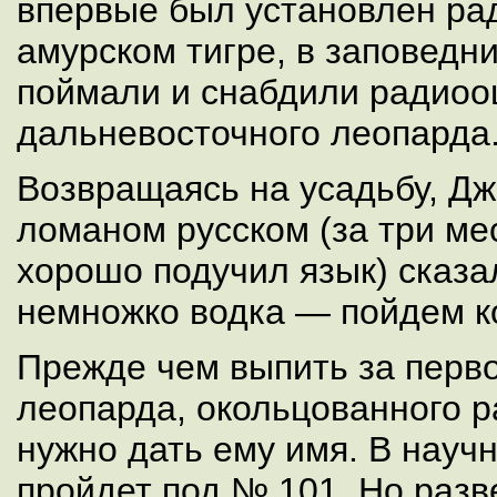
впервые был установлен ра
амурском тигре, в заповедн
поймали и снабдили радиоо
дальневосточного леопарда
Возвращаясь на усадьбу, Дж
ломаном русском (за три ме
хорошо подучил язык) сказа
немножко водка — пойдем ко
Прежде чем выпить за перв
леопарда, окольцованного 
нужно дать ему имя. В науч
пройдет под № 101. Но разв