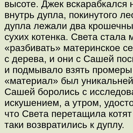
высоте. Джек вскарабкался н
внутрь дупла, покинутого л
дупла лежали два крошечны
сухих котенка. Света стала
«разбивать» материнское се
с дерева, и они с Сашей пос
и подмывало взять промеры
«материал» был уникальней
Сашей боролись с исследов
искушением, а утром, удост
что Света перетащила котят 
таки возвратились к дуплу.