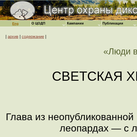
О ЦОДП
Кампании
Публикации
Eng
|
архив
|
содержание
|
«Люди в
СВЕТСКАЯ 
Глава из неопубликованной 
леопардах — с 