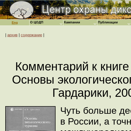
О ЦОДП
Кампании
Публикации
Eng
|
архив
|
содержание
|
Комментарий к книге 
Основы экологическог
Гардарики, 200
Чуть больше дес
в России, а точ