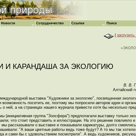
Новости
Сотрудничество
Ссылки
Поиск
|
загрузить
«ЭКОЛО
И И КАРАНДАША ЗА ЭКОЛОГИЮ
В. В. 
Алтайский г
 международной выставка "Художники за экологию", посвященная экологи
возможность посетить ее, поэтому мы попросили авторов идеи и органи
о ней, а на страницах нашего журнала привести хотя бы несколько пре
мы (инициативная группа "Зоосфера") предполагали выставку только эко
шили, что стоит представить и иллюстрации. На это решение повлияло и
у мы рассказывали о выставке и показывали карикатуры, долго смеялись
рашивали: "А ваши цветные работы ведь тоже будут? А то мы так хотели
 да и сами бы с удовольствием посмотрели". А ведь художников, рисую