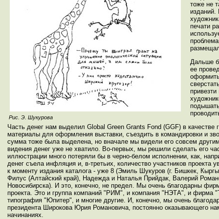
тоже не 
изданий.
художник
печати р
использу
проблема
размещал
Дальше б
ее провед
оформить
сверстать
привезти
художнико
подышать 
проводить
Рис. Э. Шукурова
Часть денег нам выделил Global Green Grants Fond (GGF) в качестве г
материалы для оформления выставки, съездить в командировки и зво
сумма тоже была выделена, но вначале мы видели его совсем другим
видения денег уже не хватило. Во-первых, мы решили сделать его ча
иллюстрации много потеряли бы в черно-белом исполнении, как, напр
денег съела инфляция и, в-третьих, количество участников проекта 
к моменту издания каталога - уже 8 (Эмиль Шукуров (г. Бишкек, Кыргыз
Филус (Алтайский край), Надежда и Наталья Прийдак, Валерий Роман
Новосибирска). И это, конечно, не предел. Мы очень благодарны фир
проекта. Это и группа компаний "РИМ", и компания "НЭТА", и фирма "Т
типография "Юпитер", и многие другие. И, конечно, мы очень благо
президента Широкова Юрия Романовича, постоянно оказывающего на
начинаниях.