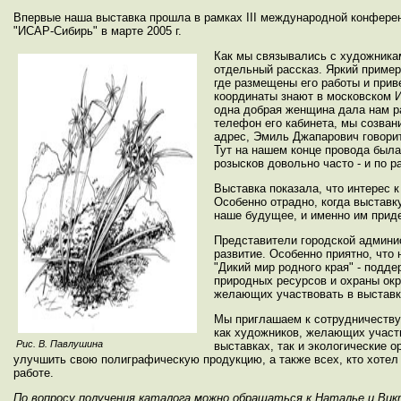
Впервые наша выставка прошла в рамках III международной конфере
"ИСАР-Сибирь" в марте 2005 г.
Как мы связывались с художникам
отдельный рассказ. Яркий приме
где размещены его работы и прив
координаты знают в московском 
одна добрая женщина дала нам ра
телефон его кабинета, мы созван
адрес, Эмиль Джапарович говорит
Тут на нашем конце провода была
розысков довольно часто - и по р
Выставка показала, что интерес 
Особенно отрадно, когда выставк
наше будущее, и именно им прид
Представители городской админис
развитие. Особенно приятно, что 
"Дикий мир родного края" - подде
природных ресурсов и охраны ок
желающих участвовать в выставке
Мы приглашаем к сотрудничеству 
как художников, желающих участ
Рис. В. Павлушина
выставках, так и экологические о
улучшить свою полиграфическую продукцию, а также всех, кто хотел
работе.
По вопросу получения каталога можно обращаться к Наталье и Ви