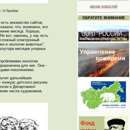
архив новостей
с. Н.Прийдак
ОБРАТИТЕ ВНИМАНИЕ
есть множество сайтов,
азали, что, возможно, его
чение месяца. Хорошо,
о вот, наконец, у нас есть
о сложный электронный
ки и экологии животных".
 полутора месяцев упорных
 проблемами экологии.
дназначена для них. Они -
ущими поколениями.
олучит дальнейшее
- конкурс детского рисунка
логии и Департамент
ение числа художников,