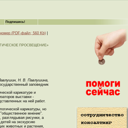
Подпишись!
 номер (PDF-файл; 560 Kb)
|
ГИЧЕСКОЕ ПРОСВЕЩЕНИЕ»
Павлушин, Н. В. Павлушина,
осударственный заповедник
ческой карикатуре и
заторов выставки -
дставленных на ней работ.
логической карикатуры, но
 "общественное мнение".
, разглядывая рисунки, а
 детей на экскурсию
щих животных и растения,