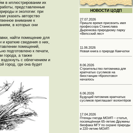
иям в иллюстрировании их
 работы, представленные
НОВОСТИ ЦОДП
рироды и экологии: при
вая указать авторство
27.07.2026
твенное внимание к
Пришло время присвоить имя
аниям, в которых они
профессора Станислава
Дыренкова природному парку
«Вепсский лес»
авки, найти помещение для
 и краткие сведения о них,
ставлении помещений,
11.06.2026
ьно подготовлено к печати,
Новая книга о природе Камчатки
и города, а также
 вздохнуть с облегчением и
й город, где она будет
8.06.2026
Строительство питомника для
крапчатых сусликов на
биостанции «Кропотово»
началось
6.06.2026
Будущий питомник крапчатых
сусликов приглашает волонтёров
17.04.2026
Птенцы гнезда МОИП – статья,
посвящённая 65-летию Дружины
биофака МГУ по охране природы
и 220-летию МОИП