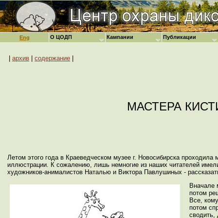
О ЦОДП
Кампании
Публикации
Eng
|
архив
|
содержание
|
МАСТЕРА КИСТ
Летом этого года в Краеведческом музее г. Новосибирска проходила
иллюстрации. К сожалению, лишь немногие из наших читателей имели 
художников-анималистов Наталью и Виктора Павлушиных - рассказать 
Вначале 
потом ре
Все, ком
потом сп
сводить,