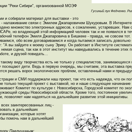
нции "Реки Сибири", организованной МОЭФ
Гусиный лук Федченко. Ри
и и собирали материал для выставки - это
р - налаживание связи с Эмилем Джапаровичем Шукуровым. В Интернете 
едено множество электронных адресов, к сожалению, устаревших. Нам ск
ИСАРе, но владеющий этой информацией человек так и не появился в те
бочий телефон Эмиля Джапаровича в Бишкеке - правда, не совсем тот. Н
иваемся, обо всем договариваемся и когда пытаемся записать довольн
: "А вы зайдите к моему сыну Эрику. Он работает в Институте системати
 немая сцена, так как в этот институт мы наведывались в течение этих
аботе, и друзей повидать…
к такому виду творчества есть не только у специалистов, занимающихся
у посещают дети. Ведь в первую очередь, мы считаем, эта выставка пре
ется решать ворох экологических проблем, оставленный нами и предыд
трации и СМИ поддержали наш проект, так что есть надежда, что он п
не только текущий проект с выставкой, но и наше следующее начинание 
рживают Комитет по культуре г. Новосибирска, Городской комитет по эко
ружающей среды Новосибирской области. Кроме того, постоянное увелич
, позволяет нам надеяться на дальнейшее развитие этой инициативы.
всех заинтересованных лиц -
вовать в дальнейших
рганизации, которые хотят
 бы помочь нам в дальнейшей
ктору Павлушиным: