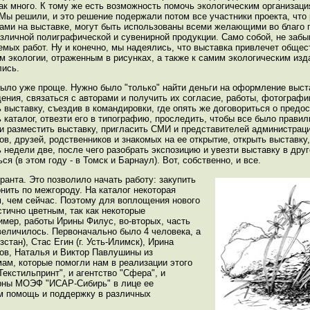
так много. К тому же есть возможность помочь экологическим организац
 Мы решили, и это решение подержали потом все участники проекта, что
ами на выставке, могут быть использованы всеми желающими во благо п
азличной полиграфической и сувенирной продукции. Само собой, не забы
емых работ. Ну и конечно, мы надеялись, что выставка привлечет общес
м экологии, отраженным в рисунках, а также к самим экологическим изд
ись.
ыло уже проще. Нужно было "только" найти деньги на оформление выст
ения, связаться с авторами и получить их согласие, работы, фотографии
 выставку, съездив в командировки, где опять же договориться о предо
 каталог, отвезти его в типографию, проследить, чтобы все было правил
 и разместить выставку, пригласить СМИ и представителей администраци
в, друзей, родственников и знакомых на ее открытие, открыть выставку,
недели две, после чего разобрать экспозицию и увезти выставку в друго
ся (в этом году - в Томск и Барнаул). Вот, собственно, и все.
ранта. Это позволило начать работу: закупить
нить по межгороду. На каталог некоторая
, чем сейчас. Поэтому для воплощения нового
стично цветным, так как некоторые
имер, работы Ирины Филус, во-вторых, часть
увеличилось. Первоначально было 4 человека, а
стан), Стас Егин (г. Усть-Илимск), Ирина
ов, Наталья и Виктор Павлушины из
мам, которые помогли нам в реализации этого
екстильпринт", и агентство "Сфера", и
дарны МОЭФ "ИСАР-Сибирь" в лице ее
м помощь и поддержку в различных