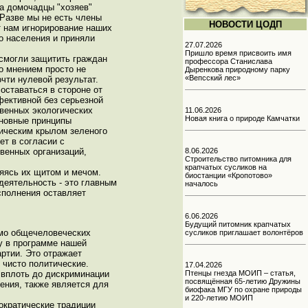
 а домочадцы "хозяев"
 Разве мы не есть члены
НОВОСТИ ЦОДП
ет нам игнорирование наших
о населения и приняли
27.07.2026
Пришло время присвоить имя
 смогли защитить граждан
профессора Станислава
го мнением просто не
Дыренкова природному парку
«Вепсский лес»
чти нулевой результат.
оставаться в стороне от
фективной без серьезной
твенных экологических
11.06.2026
Новая книга о природе Камчатки
сновные принципы
тическим крылом зеленого
ет в согласии с
венных организаций,
8.06.2026
Строительство питомника для
крапчатых сусликов на
яясь их щитом и мечом.
биостанции «Кропотово»
деятельность - это главным
началось
сполнения оставляет
6.06.2026
Будущий питомник крапчатых
имо общечеловеческих
сусликов приглашает волонтёров
у в программе нашей
ртии. Это отражает
 чисто политические.
17.04.2026
 вплоть до дискриминации
Птенцы гнезда МОИП – статья,
посвящённая 65-летию Дружины
ения, также является для
биофака МГУ по охране природы
и 220-летию МОИП
ократические традиции