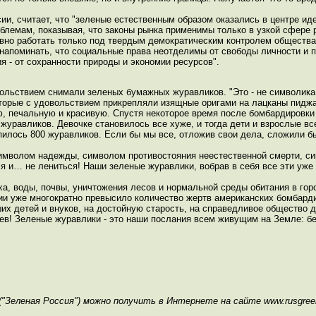
ии, считает, что "зеленые естественным образом оказались в центре ид
блемам, показывая, что законы рынка применимы только в узкой сфере
вно работать только под твердым демократическим контролем общества
напоминать, что социальные права неотделимы от свободы личности и п
я - от сохранности природы и экономии ресурсов".
льствием снимали зеленых бумажных журавликов. "Это - не символика п
оторые с удовольствием прикрепляли изящные оригами на лацканы пиджак
ю, печальную и красивую. Спустя некоторое время после бомбардировк
 журавликов. Девочке становилось все хуже, и тогда дети и взрослые вс
опилось 800 журавликов. Если бы мы все, отложив свои дела, сложили б
символом надежды, символом противостояния неестественной смерти, 
ся и… не лениться! Наши зеленые журавлики, вобрав в себя все эти уже
ха, воды, почвы, уничтожения лесов и нормальной среды обитания в го
ссии уже многократно превысило количество жертв американских бомбард
их детей и внуков, на достойную старость, на справедливое общество 
ев! Зеленые журавлики - это наши послания всем живущим на Земле: бе
"Зеленая Россия") можно получить в Интернете на сайте www.rusgree