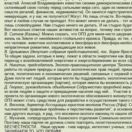
властей. Алексей Владимирович известен своими демократическими (в
склонявший свою голову перед сильными мира сего, один из немногих
смысле регалий, финансов, недвижимости). Он занялся партстроительс
неверующие, и у нас не получится? Могут. Но лишь отчасти. Во-перв
опыт в любом случае не пропадет. Кто может ничего не делать - тот 
лишь словоблудием. Нам стыдно ничего не делать. И не стыдно будет 
Вот несколько ответов наших активистов на вопрос, почему они строя
В. Ситнов (Казань)
: Можно сказать, что ОПЗ для меня-чисто шкурная
жизнь на Земле от неизбежного глобального кризиса. Правда, из тех
что человек- животное коллективное и биосфера-вся биосфера-необхо
непрактичные романтики, защищающие все живое.
В. Цельмович (депутат собрания представителей, пос. Борок Яросла
Те общие задачи, которые я вижу, лежат в области энергетики как 
переход к возобновляемой энергетике и энергосбережению во всех сф
А. Никитин, председатель Эколого-правозащитного центра "Беллон
работы по охране природы и защите экологических прав людей, прише
актов, политических и экономических решений, связанных с охраной
Думе почти нет людей, которые могли бы поддерживать экологически
политическую организацию (партию), которая имела бы возможность р
Д. Георгис, руководитель объединения Содружество природной веры
ко всем людям о защите и прекращении насилия над ней… Участие в 
проекта по организации нового экологически обоснованного жизнеуст
ОПЗ может стать средством для разработки и осуществления такого п
А. Веселов, директор Ассоциации юристов-экологов России (Уфа)
: 
тысячелетий: правовые проблемы и перспективы развития", в основно
нам другого выхода, я рад, что москвичи-экологи наконец-то нашли о
С. Мухачев, сопредседатель Казанского отделения Соииально-эколог
Поэтому наша партия не должна слепо повторять политтехнологическ
БЕСЧЕСТНОСТИ... Наше оружие - гнев народа, интеллект ученых, сов
ЗАЩИЩАЕМ ТО, ЧТО ЛЮБИМ!