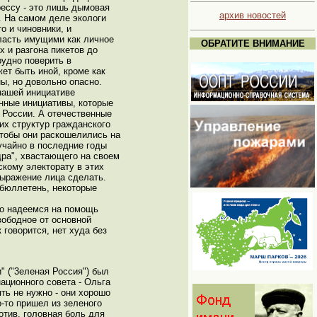
рессу - это лишь дымовая
архив новостей
. На самом деле экологи
о и чиновники, и
ласть имущими как личное
ОБРАТИТЕ ВНИМАНИЕ
 и разгона пикетов до
рудно поверить в
ет быть иной, кроме как
ны, но довольно опасно.
 нашей инициативе
нные инициативы, которые
 России. А отечественные
их структур гражданского
чтобы они раскошелились на
учайно в последние годы
дра", хвастающего на своем
скому электорату в этих
выражение лица сделать.
 бюллетень, некоторые
но надеемся на помощь
вободное от основной
 говорится, нет худа без
" ("3еленая Россия") был
ационного совета - Ольга
ть не нужно - они хорошо
-то пришел из зеленого
отив, головная боль для