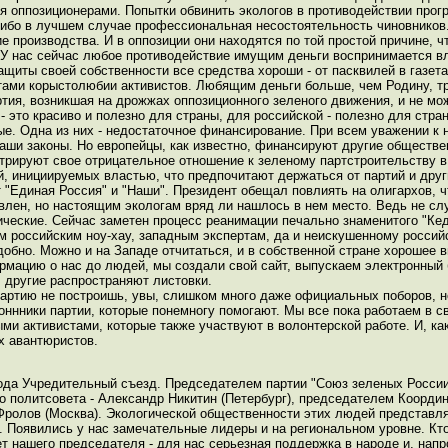
я оппозиционерами. Попытки обвинить экологов в противодействии прог
либо в лучшем случае профессиональная несостоятельность чиновников
 производства. И в оппозиции они находятся по той простой причине, чт
. У нас сейчас любое противодействие имущим деньги воспринимается в
щиты своей собственности все средства хороши - от пасквилей в газетах
тами корыстолюбии активистов. Любящим деньги больше, чем Родину, т
тия, возникшая на дрожжах оппозиционного зеленого движения, и не мож
 это красиво и полезно для страны, для российской - полезно для стра
ые. Одна из них - недостаточное финансирование. При всем уважении к
аши законы. Но европейцы, как известно, финансируют другие обществе
трируют свое отрицательное отношение к зеленому партстроительству в
ий, инициируемых властью, что предпочитают держаться от партий и друг
 "Единая Россия" и "Наши". Президент обещал повлиять на олигархов, 
тавлен, но настоящим экологам вряд ли нашлось в нем место. Ведь не сл
гические. Сейчас заметен процесс реанимации печально знаменитого "Ке
м российским ноу-хау, западным экспертам, да и неискушенному россий
добно. Можно и на Западе отчитаться, и в собственной стране хорошее 
рмацию о нас до людей, мы создали свой сайт, выпускаем электронный
 другие распространяют листовки.
 партию не построишь, увы, слишком много даже официальных поборов, 
оннники партии, которые понемногу помогают. Мы все пока работаем в с
ми активистами, которые также участвуют в волонтерской работе. И, как
х авантюристов.
года Учредительный съезд. Председателем партии "Союз зеленых России
политсовета - Александр Никитин (Петербург), председателем Координ
Фролов (Москва). Экологической общественности этих людей представля
. Появились у нас замечательные лидеры и на региональном уровне. Кто
ет нашего председателя - для нас серьезная поддержка в народе и, напр