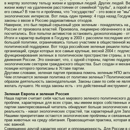
в жертву золотому тельцу жизни и здоровья людей. Других людей. В
жизни живут на удаленном расстоянии от семейной "трубы", а порой и
его семьи? В том-то и проблема, что "государство" - это вовсе не "м
экологических интересов. Вот лишь один пример: 4 года назад Госду
законы о ввозе в Россию радиоактивных отходов.
Наверное, это был первый серьезный урок зеленым - понадеялись на д
России от произвола властей. Произвола, лицемерно облаченного в з
посчитались. Все попытки активистов остановить деэкологизацию - о
Итоги и характер выборов в Госдуму в 2003 г. рассеяли последние ил
большой политики, ограничиваясь только участием в общественной жи
политической поддержки. Вот тогда российские зеленые решили попы
организаций, среди которых все самые крупные, весной 2004 г. подп
функционирования зеленых в политическом пространстве страны, а т
движения России. Это означает, что, с одной стороны, партию поддер
экологическим сектором гражданского общества. Был создан и механ
позиции которого прописаны в Уставе партии.
Другими словами, зеленая партия призвана помочь зеленым НПО акти
Чем отличается зеленая политика от политики зеленых? Политическ
образом деятельность законодательная. Законы сами по себе не явля
желать лучшего. Но когда законы есть - это действенный инструмент
Зеленая Европа и зеленая Россия
Наша партия считает себя частью мирового зеленого политического
проблем, характерных для всех стран, мы имеем ворох собственных 
партии заинтересованный читатель обнаружит больше экологических 
реальность - накал экологических страстей, так характерный для Зап
Нашими приоритетами остаются экологические проблемы и связанные
прав животных на среду обитания. Правозащитная практика, которая 
нас важной.
Совершенно другой характер носит и оппозиционность. Для России в