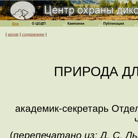
О ЦОДП
Кампании
Публикации
Eng
|
архив
|
содержание
|
ПРИРОДА Д
академик-секретарь Отде
(
перепечатано из: Д. С. Л