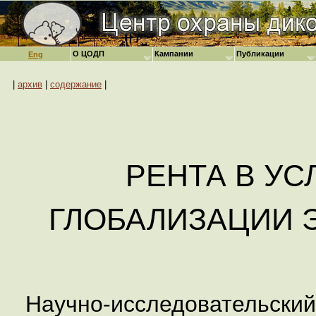
О ЦОДП
Кампании
Публикации
Eng
|
архив
|
содержание
|
РЕНТА В У
ГЛОБАЛИЗАЦИИ 
Научно-исследовательский