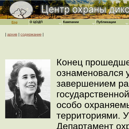
О ЦОДП
Кампании
Публикации
Eng
|
архив
|
содержание
|
Конец прошедше
ознаменовался
завершением ра
государственно
особо охраняем
территориями. 
Департамент ох