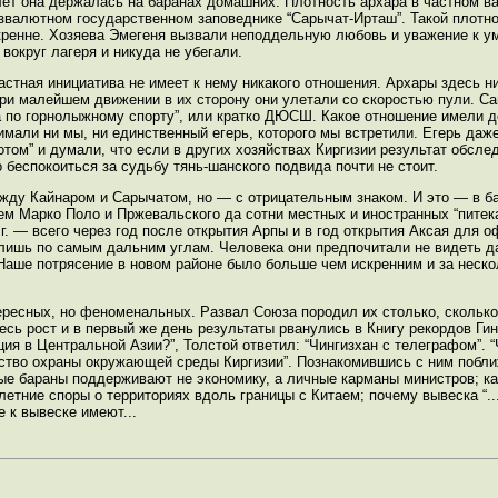
 лет она держалась на баранах домашних. Плотность архара в частном 
звалютном государственном заповеднике “Сарычат-Ирташ”. Такой плотно
кренне. Хозяева Эмегеня вызвали неподдельную любовь и уважение к ум
 вокруг лагеря и никуда не убегали.
астная инициатива не имеет к нему никакого отношения. Архары здесь н
. При малейшем движении в их сторону они улетали со скоростью пули. 
а по горнолыжному спорту”, или кратко ДЮСШ. Какое отношение имели д
мали ни мы, ни единственный егерь, которого мы встретили. Егерь даже 
ом” и думали, что если в других хозяйствах Киргизии результат обсле
беспокоиться за судьбу тянь-шанского подвида почти не стоит.
жду Кайнаром и Сарычатом, но — с отрицательным знаком. И это — в б
ем Марко Поло и Пржевальского да сотни местных и иностранных “питек
 г. — всего через год после открытия Арпы и в год открытия Аксая для
лишь по самым дальним углам. Человека они предпочитали не видеть да
. Наше потрясение в новом районе было больше чем искренним и за неско
тересных, но феноменальных. Развал Союза породил их столько, сколько
сь рост и в первый же день результаты рванулись в Книгу рекордов Гин
ция в Центральной Азии?”, Толстой ответил: “Чингизхан с телеграфом”. “
рство охраны окружающей среды Киргизии”. Познакомившись с ним побли
ые бараны поддерживают не экономику, а личные карманы министров; ка
етние споры о территориях вдоль границы с Китаем; почему вывеска “...
 к вывеске имеют...