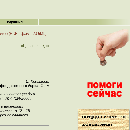
Подпишись!
омер (PDF - файл; 20,6Mb)
|
«Цена природы»
Е. Кошкарев
,
фонд снежного барса, США
нализ ситуации был
, № 4 (19)/2000).
я в валютных
ратилась в 12—18
цию ее главного