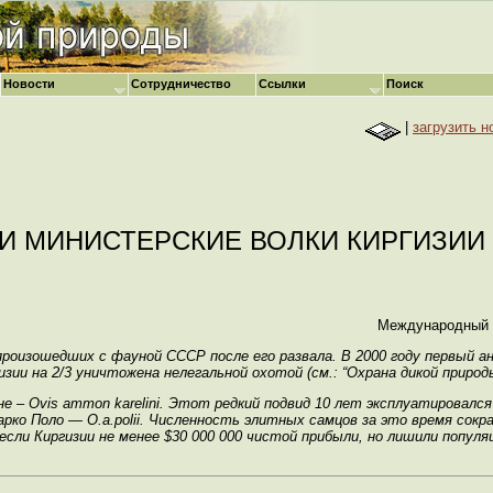
Новости
Сотрудничество
Ссылки
Поиск
|
загрузить н
И МИНИСТЕРСКИЕ ВОЛКИ КИРГИЗИИ
Международный 
оизошедших с фауной СССР после его развала. В 2000 году первый а
зии на 2/3 уничтожена нелегальной охотой (см.: “Охрана дикой природы”
е – Ovis ammon karelini. Этот редкий подвид 10 лет эксплуатировалс
арко Поло — О.а.рolii. Численность элитных самцов за это время сок
несли Киргизии не менее $30 000 000 чистой прибыли, но лишили популя