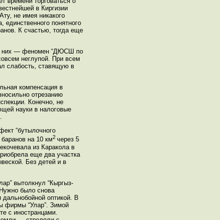
ет времени торговаться о
вестнейшей в Киргизии
Ату, не имея никакого
а, единственного понятного
анов. К счастью, тогда еще
еди них — феномен “ДЮСШ по
овсем неглупой. При всем
ал слабость, ставящую в
альная компенсация в
авносильно отрезанию
спекции. Конечно, не
ющей науки в налоговые
.
фект “бутылочного
2
 баранов на 10 км
через 5
екочевала из Каракола в
приобрела еще два участка
веской. Без детей и в
Улар” вытолкнул “Кыргыз-
 Нужно было снова
и дальнобойной оптикой. В
ты фирмы “Улар”. Зимой
те с иностранцами.
 земли — стреляли с