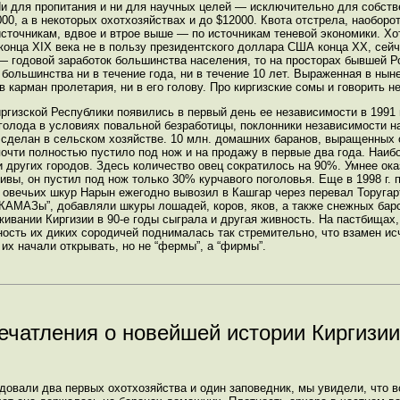
Ни для пропитания и ни для научных целей — исключительно для собств
00, а в некоторых охотхозяйствах и до $12000. Квота отстрела, наоборот
сточникам, вдвое и втрое выше — по источникам теневой экономики. Хо
 конца XIX века не в пользу президентского доллара США конца XX, сейч
— годовой заработок большинства населения, то на просторах бывшей Р
большинства ни в течение года, ни в течение 10 лет. Выраженная в нын
в карман пролетария, ни в его голову. Про киргизские сомы и говорить не
изской Республики появились в первый день ее независимости в 1991 г. 
 голода в условиях повальной безработицы, поклонники независимости 
сделан в сельском хозяйстве. 10 млн. домашних баранов, выращенных 
почти полностью пустило под нож и на продажу в первые два года. Наиб
и других городов. Здесь количество овец сократилось на 90%. Умнее ок
тивы, он пустил под нож только 30% курчавого поголовья. Еще в 1998 г.
. овечьих шкур Нарын ежегодно вывозил в Кашгар через перевал Торугар
 “КАМАЗы”, добавляли шкуры лошадей, коров, яков, а также снежных ба
ивании Киргизии в 90-е годы сыграла и другая живность. На пастбищах
ость их диких сородичей поднималась так стремительно, что взамен и
их начали открывать, но не “фермы”, а “фирмы”.
ечатления о новейшей истории Киргизии
едовали два первых охотхозяйства и один заповедник, мы увидели, что в