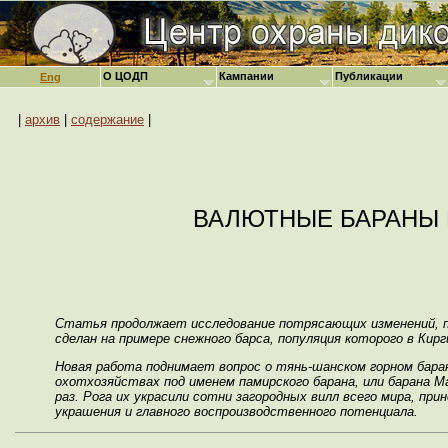
О ЦОДП
Кампании
Публикации
Eng
|
архив
|
содержание
|
ВАЛЮТНЫЕ БАРАНЫ 
Статья продолжает исследование потрясающих изменений, пр
сделан на примере снежного барса, популяция которого в Кирги
Новая работа поднимает вопрос о тянь-шанском горном баран
охотхозяйствах под именем памирского барана, или барана М
раз. Рога их украсили сотни загородных вилл всего мира, при
украшения и главного воспроизводственного потенциала.