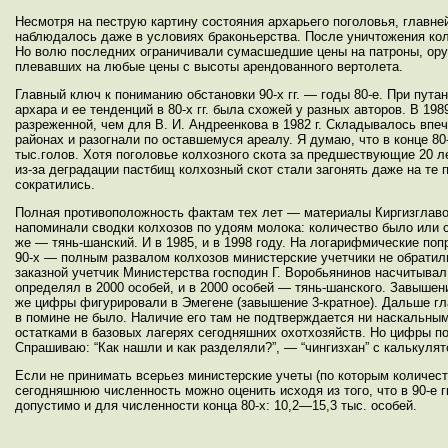
Несмотря на пеструю картину состояния архарьего поголовья, главне
наблюдалось даже в условиях браконьерства. После уничтожения колх
Но волю последних ограничивали сумасшедшие цены на патроны, оруж
плевавших на любые цены с высоты арендованного вертолета.
Главный ключ к пониманию обстановки 90-х гг. — годы 80-е. При пута
архара и ее тенденций в 80-х гг. была схожей у разных авторов. В 1
разреженной, чем для В. И. Андреенкова в 1982 г. Складывалось впе
районах и разогнали по оставшемуся ареалу. Я думаю, что в конце 8
тыс.голов. Хотя поголовье колхозного скота за предшествующие 20 л
из-за деградации пастбищ колхозный скот стали загонять даже на те 
сократились.
Полная противоположность фактам тех лет — материалы Киргизглаво
напоминали сводки колхозов по удоям молока: количество было или с
же — тянь-шанский. И в 1985, и в 1998 году. На логарифмические поп
90-х — полным развалом колхозов министерские учетчики не обратил
заказной учетчик Министерства господин Г. Воробьянинов насчитывал 
определял в 2000 особей, и в 2000 особей — тянь-шанского. Завышен
же цифры фигурировали в Эмегене (завышение 3-кратное). Дальше глав
в помине не было. Наличие его там не подтверждается ни наскальны
остатками в базовых лагерях сегодняшних охотхозяйств. Но цифры по
Спрашиваю: “Как нашли и как разделяли?”, — “чингизхан” с калькулято
Если не принимать всерьез министерские учеты (по которым количеств
сегодняшнюю численность можно оценить исходя из того, что в 90-е г
допустимо и для численности конца 80-х: 10,2—15,3 тыс. особей.