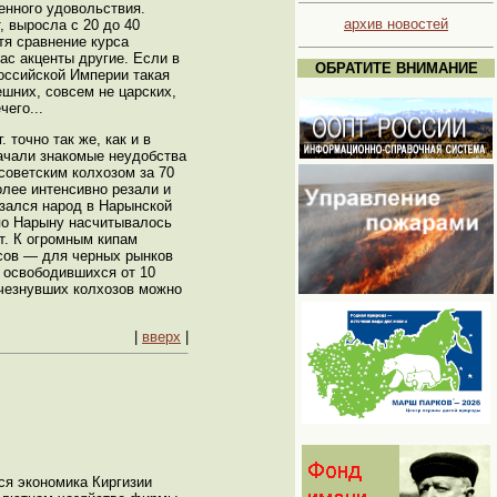
енного удовольствия.
архив новостей
, выросла с 20 до 40
тя сравнение курса
ас акценты другие. Если в
ОБРАТИТЕ ВНИМАНИЕ
оссийской Империи такая
ешних, совсем не царских,
чего...
точно так же, как и в
начали знакомые неудобства
советским колхозом за 70
олее интенсивно резали и
азался народ в Нарынской
 по Нарыну насчитывалось
т. К огромным кипам
рсов — для черных рынков
, освободившихся от 10
счезнувших колхозов можно
|
вверх
|
ся экономика Киргизии