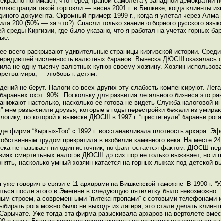
рекрасно понимают, что перед трапом самолета у западной демократии н
ллюстрация такой торговли — весна 2001 г. в Бишкеке, когда клиенты из
иного документа. Скромный пример: 1999 г., когда я улетал через Алма-
ила 200 (50% — за что?). Спасли только знание отборного русского язык
 среды Киргизии, где было указано, что я работал на учетах горных бар
ные.
лнее всего раскрывают удивительные страницы киргизской истории. Ср
опередившей численность валютных баранов. Вывеска ДЮСШ оказалась с
нила не одну тысячу валютных купюр своему хозяину. Хозяин использов
арства мира, — любовь к детям.
дений не берут. Налоги со всех других эту слабость компенсируют. Лег
 бараньих охот: 90%. Поскольку для развития легального бизнеса это р
анижают настолько, насколько ее готова не видеть Служба налоговой ин
” мне разъяснили друзья, которые в годы перестройки бежали из умира
огику, по которой к вывеске ДЮСШ в 1997 г. “пристегнули” бараньи рога
де фирма “Кыргыз-Тоо” с 1992 г. восстанавливала плотность архара. Эф
собственным трудом превратила в изобилие каменного века. На месте 24
века не называет ни один источник, но факт остается фактом: ДЮСШ пер
ловиях смертельных налогов ДЮСШ до сих пор не только выживает, но и 
нять, насколько умный хозяин катается на горных лыжах под детской вы
 уже говорил в связи с 11 архарами на Бишкекской таможне. В 1990 г. “
титься после этого в Эмегене в следующую пятилетку было невозможно.
зным строем, а современными “питекантропами” с сотовыми телефонами 
 выбирать рога можно было не выходя из лагеря, это стали делать клиен
в Сарычате. Уже тогда эта фирма разыскивала архаров на вертолете вмес
90-е годы. Если за короткое время клиенты не успевали отстреляться с