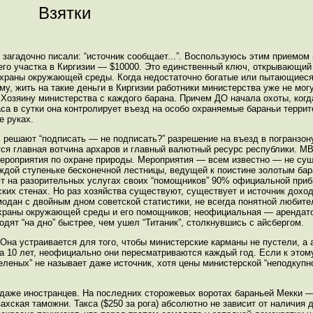
Взятки
загадочно писали: “источник сообщает...”. Воспользуюсь этим приемом и
его участка в Киргизии — $10000. Это единственный ключ, открывающий
охраны окружающей среды. Когда недостаточно богатые или пытающиеся
му, жить на такие деньги в Киргизии работники министерства уже не могу
о Хозяину министерства с каждого барана. Причем ДО начала охоты, когд
са в сутки она контролирует въезд на особо охраняемые бараньи террит
е руках.
решают “подписать — не подписать?” разрешение на въезд в погранзон
тся главная вотчина архаров и главный валютный ресурс республики. М
ероприятия по охране природы. Мероприятия — всем известно — не суще
каждой ступеньке бесконечной лестницы, ведущей к поистине золотым ба
ют на разорительных услугах своих “помощников” 90% официальной приб
их стенах. Но раз хозяйства существуют, существует и источник доход
одан с двойным дном советской статистики, не всегда понятной любите
храны окружающей среды и его помощников; неофициальная — арендато
дят “на дно” быстрее, чем ушел “Титаник”, столкнувшись с айсбергом.
Она устраивается для того, чтобы министерские карманы не пустели, а
а 10 лет, неофициально они пересматриваются каждый год. Если к этом
зеленых” не называет даже источник, хотя цены министерской “неподкуп
и даже иностранцев. На последних сторожевых воротах бараньей Мекки 
захская таможни. Такса ($250 за рога) абсолютно не зависит от наличия 