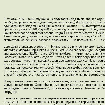
В отчетах КГБ, чтобы случайно не подставить под пулю своих людей, 
сообщает: размер взятки для получения в аренду бараньего охотничь
единственного владельца акций на горных баранов — Министерства 
приносят суммы от $2000 до 5000, на них даже не смотрят. По-видимо
начинается после открытия сезона, когда $1000 “отстегивается” личн
Такую же мзду сдирает за каждого клиента пограничная служба. 24 ча
окончательное решение вопроса “пропустить — не пропустить?” — в е
Еще одни сторожевые ворота — Министерство внутренних дел. Здесь 
упряжке с мэрами Нарынской и Иссык-Кульской областей, где находи
арендаторов еще $2500. Плюс 10% от прибыли — умри, но отдай на м
бороться, никто не знает и отдают. И так далее и тому подобное на 
как сообщает источник, каждый сезон арендаторы охотхозяйств теря
может развиваться на оставшиеся 10% — понимают даже в министерск
называется неофициальной квотой. Именно эта цифра раскрывает чем
статистике официальная квота неофициально кормит Министерство о
“левых” трофеев охотхозяйства при столкновении с министерством ухо
Продолжение сказки — игра со сроками аренды охотничьих участков. 
министерский этикет. Хотя официально сроки аренды утверждаются н
не попадает пакет с “зелеными”, игра не продолжается. Количество “
нетрудно.
Взятки сегодня настолько повседневное явление, что к ним приучил
Алма-Аты — взятки за киргизских баранов сдирают и киргизская, и ка