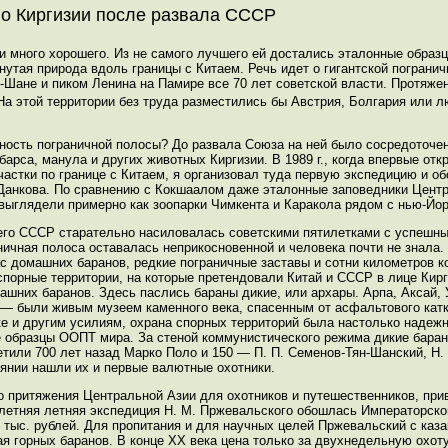
о Киргизии после развала СССР
и много хорошего. Из не самого лучшего ей достались эталонные образ
нутая природа вдоль границы с Китаем. Речь идет о гигантской пограни
-Шане и пиком Ленина на Памире все 70 лет советской власти. Протяже
 На этой территории без труда разместились бы Австрия, Болгария или 
нность пограничной полосы? До развала Союза на ней было сосредоточе
 барса, манула и других животных Киргизии. В 1989 г., когда впервые от
астки по границе с Китаем, я организовал туда первую экспедицию и о
 Данкова. По сравнению с Кокшаалом даже эталонные заповедники Центр
 выглядели примерно как зоопарки Чимкента и Каракола рядом с нью-Йор
шего СССР старательно насиловалась советскими пятилетками с успешн
ичная полоса оставалась неприкосновенной и человека почти не знала
с домашних баранов, редкие пограничные заставы и сотни километров к
порные территории, на которые претендовали Китай и СССР в лице Кирг
ашних баранов. Здесь паслись бараны дикие, или архары. Арпа, Аксай,
 — были живым музеем каменного века, спасенным от асфальтового кат
е и другим усилиям, охрана спорных территорий была настолько надежно
 образцы ООПТ мира. За стеной коммунистического режима дикие баран
етили 700 лет назад Марко Поло и 150 — П. П. Семенов-Тян-Шанский, Н. 
янии нашли их и первые валютные охотники.
 притяжения Центральной Азии для охотников и путешественников, при
ухлетняя летняя экспедиция Н. М. Пржевальского обошлась Императорск
тыс. рублей. Для пропитания и для научных целей Пржевальский с каз
ая горных баранов. В конце ХХ века цена только за двухнедельную охоту