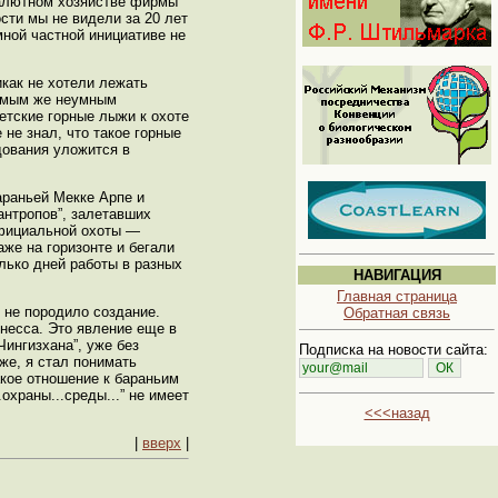
валютном хозяйстве фирмы
сти мы не видели за 20 лет
ной частной инициативе не
икак не хотели лежать
Самым же неумным
етские горные лыжи к охоте
не знал, что такое горные
дования уложится в
араньей Мекке Арпе и
антропов”, залетавших
 официальной охоты —
же на горизонте и бегали
лько дней работы в разных
НАВИГАЦИЯ
Главная страница
 не породило создание.
Обратная связь
несса. Это явление еще в
Чингизхана”, уже без
Подписка на новости сайта:
же, я стал понимать
кое отношение к бараньим
охраны...среды...” не имеет
<<<назад
|
вверх
|