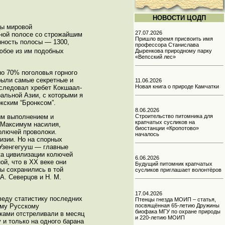
НОВОСТИ ЦОДП
цы мировой
27.07.2026
чной полосе со строжайшим
Пришло время присвоить имя
нность полосы — 1300,
профессора Станислава
любое из им подобных
Дыренкова природному парку
«Вепсский лес»
но 70% поголовья горного
крыли самые секретные и
11.06.2026
Новая книга о природе Камчатки
бследовал хребет Кокшаал-
альной Азии, с которыми я
кским “Бронксом”.
8.06.2026
Строительство питомника для
ым выполнением и
крапчатых сусликов на
. Максимум насилия,
биостанции «Кропотово»
олючей проволоки.
началось
изии. Но на спорных
 Узенгегууш — главные
ка цивилизации колючей
6.06.2026
й, что в ХХ веке они
Будущий питомник крапчатых
ы сохранились в той
сусликов приглашает волонтёров
А. Северцов и Н. М.
17.04.2026
веду статистику последних
Птенцы гнезда МОИП – статья,
посвящённая 65-летию Дружины
ому Русскому
биофака МГУ по охране природы
аками отстреливали в месяц
и 220-летию МОИП
 и только на одного барана