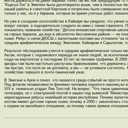
могла держаться на диких баранах точно так же, как предыдущие 70
“Кыргыз-Тоо” в Эмегене была десятикратно выше, чем в полностью бе
нашей работы в советской Киргизии и потрясены были совершенно ис
только у нас, но и у баранов, которые во время учетных работ лежали
Но уже в соседнем охотхозяйстве в Кайнаре мы увидели, что умная ч
вокруг лагеря, а подозрительно следили за нами с линии горизонта
показалось название хозяйства: “Детско-юношеская спортивная школ
на горных баранов, да еще в абсолютно бесснежном районе — не пони
лыжи. Ребус о связи ДЮСШ с валютными охотами мы отложили “на пот
среднее арифметическое между Эмегенем, Кайнаром и Сарычатом, то 
Результат обследования улегся в среднее арифметическое только ме
Аксае, которые с ледникового периода не знали людей, за исключени
сюда на вертолетах в последние 10 лет за легкими трофеями. В 2000
архары там были настолько распуганы браконьерами, что держались 
так быстро, что пуля их не догоняла, а мы — не успевали сосчитать
хозяйствах перешло в почти панический ужас.
В Эмегене и Арпе я понял, что оказался среди событий не просто ин
Под флагом независимости феномен человека поднялся наконец во ве
XIX в. гениально угадал Лев Толстой. На вопрос: “Что такое цивилиза
телеграфа, но с электронной почтой я нашел под вывеской “Министе
неразгаданные ребусы новейшей истории республики. Почему валютн
охотам имеют детские горные лыжи; почему в 2000 г. закончились стол
к охране ни малейшего отношения, но почему самое прямое отношение