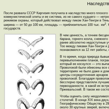
Наследств
После развала СССР Киргизия получила в наследство много плохого 
коммунистической элиты и ее система, из не самого худшего — нетро
режимом охраны, который действовал между пиком Хан-Тенгри в Тянь
2
ширина — от 50 до 100 км, площадь — приблизительно 100 тыс. км
.
государств.
В чем ценность, а точнее бесце
барана, горного козла, снежного
ранее абсолютно недоступные уч
Тоо между пиками Хан-Тенгри и
познакомился за 12 лет работы,
В то время, когда природа быв
перевыполнением планов, погран
который ее коснулся — это выпа
Проволокой были обнесены все с
территориях не было даже и дом
центры сосредоточения архаров
проволокой. Благодаря проволок
бесспорно представляли лучшие
первозданности, в какой их встр
Пржевальский. В таком же состо
Чтобы оценить силу неодолимого
столетий. В конце XIX века дв
Географическому Обществу в 29 
около 30 крупных зверей, включ