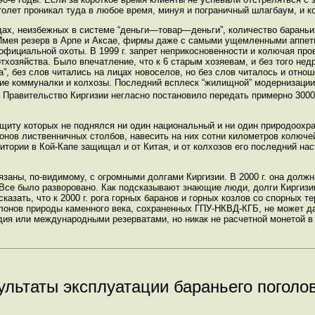
толет проникал туда в любое время, минуя и пограничный шлагбаум, и 
дах, неизбежных в системе “деньги—товар—деньги”, количество барань
. Имея резерв в Арпе и Аксае, фирмы даже с самыми ущемленными аппет
 официальной охоты. В 1999 г. запрет неприкосновенности и колючая про
отхозяйства. Было впечатление, что к 6 старым хозяевам, и без того не
”, без слов читались на лицах новоселов, но без слов читалось и отно
е коммуналки и колхозы. Последний всплеск “жилищной” модернизации п
 Правительство Киргизии негласно постановило передать примерно 3000
защиту которых не поднялся ни один национальный и ни один природоохр
гонов лиственничных столбов, навесить на них сотни километров колюче
рритории в Кой-Капе защищал и от Китая, и от колхозов его последний н
заны, по-видимому, с огромными долгами Киргизии. В 2000 г. она долж
а. Все было разворовано. Как подсказывают знающие люди, долги Киргизи
сказать, что к 2000 г. рога горных баранов и горных козлов со спорных т
алонов природы каменного века, сохраненных ГПУ-НКВД-КГБ, не может д
ия или международными резерватами, но никак не расчетной монетой в 
ультаты эксплуатации бараньего поголо