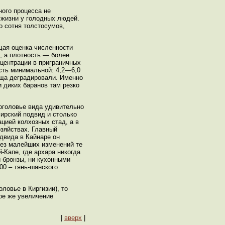
ного процесса не
 жизни у голодных людей.
о сотня толстосумов,
бщая оценка численности
м, а плотность — более
нцентрации в приграничных
ость минимальной: 4,2—6,0
ища деградировали. Именно
и диких баранов там резко
оголовье вида удивительно
мирский подвид и столько
ацией колхозных стад, а в
зяйствах. Главный
одвида в Кайнаре он
Без малейших изменений те
-Капе, где архара никогда
 бронзы, ни кухонными
00 – тянь-шанского.
ловье в Киргизии), то
кое же увеличение
|
вверх
|