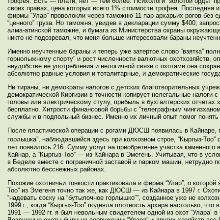
трофея. Есть — плати, нет — тем более. Психологи “золотой орды” п
своих правах, цена которых всего 1% стоимости трофея. Последняя и
фирмы “Улар” проволокли через таможню 11 пар архарьих рогов без ед
“ценного” груза. Но таможня, увидев в декларации сумму $400, запрос
алма-атинской таможне, и бумага из Министерства охраны окружающей
никто не подозревал, что меня больше интересовали бараны неучтен
Именно неучтенные бараны и теперь уже затертое слово “взятка” по
горнолыжному спорту” и рост численности валютных охотхозяйств, 
неудобстве ее употребления и нелогичной связи с охотами она сохра
абсолютно равные условия и тоталитарные, и демократические госуд
Ни тираны, ни демократы налогов с детских благотворительных учреж
демократической Киргизии в точности копирует нелегальные налоги с
головы или электрическому стулу, прибыль в бухгалтерских отчетах з
бесплатно. Хитрости финансовой борьбы с “телеграфным чингизханом
службы и в подпольный бизнес. Именно их личный опыт помог понять л
После пластической операции с рогами ДЮСШ появилась в Кайнаре, г
горлышка”, наблюдавшийся здесь при колхозном строе, “Кыргыз-Тоо” 
лет появилось 216. Сумму услуг на приобретение участка каменного 
Кайнар, а “Кыргыз-Тоо” — из Кайнара в Эмегень. Учитывая, что в ус
в Беделе вместе с пограничной заставой и парком машин, нетрудно по
абсолютно бесснежных районах.
Похожие охотничьи тонкости практиковала и фирма “Улар”, о которой я
Тоо” из Эмегеня точно так же, как ДЮСШ — из Кайнара в 1997 г. Охо
“надевать соску на “бутылочное горлышко””, созданное уже не колхо
1999 г., когда “Кыргыз-Тоо” подняла плотность архара настолько, что
1991 — 1992 гг. я был невольным свидетелем одной из охот “Улара” 
Воздушные охоты были на вооружении “Улара” и других хозяйств все 