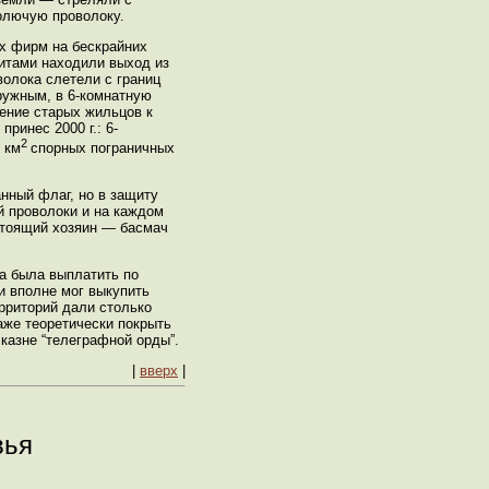
колючую проволоку.
их фирм на бескрайних
итами находили выход из
волока слетели с границ
дружным, в 6-комнатную
шение старых жильцов к
ринес 2000 г.: 6-
2
 км
спорных пограничных
анный флаг, но в защиту
й проволоки и на каждом
астоящий хозяин — басмач
на была выплатить по
и вполне мог выкупить
ерриторий дали столько
аже теоретически покрыть
казне “телеграфной орды”.
|
вверх
|
вья