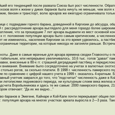
йшей его тенденцией после развала Союза был рост численности. Обрат
озов воля к жизни у диких баранов была ничуть не меньше, чем воля к
ие, бензин и транспорт, волю архаров же ежегодно ограничивала тольк
нице с подвидами горного барана, доведенной в Киргизии до абсурда, о
989 г. рассредоточение архара выглядело для меня гораздо более широки
чатление, что за прошедшие 7 лет архара выдавили из мест основной ко
0-х гг. положение популяции архара было самым критическим, а численн
ет не изменилось, население Киргизии за это время удвоилось, а пастб
пограничные территории, на которые никогда не загоняли раньше. Встреч
хоты. Даже в самые мрачные для архара времена сводки Главохоты о п
табильным, или непрерывно увеличивалось. 10,6 тыс. голов “давал” па
равки, внесенные в 80-х гг. страшной деградацией пастбищ и передислок
и внимания. Внимание было сосредоточено на учетах в валютных охотхо
столько рогов, за сколько платили. В 1998 г. численность памирского п
ие по сравнению с цифрой нашего учета в 1999 г. оказалось 4-кратным. 
ный учетчик заврался до того, что “подсчитал” численность даже в Кой
ми летописями ледникового периода, ни культурным слоем века железа и
дсчета Воробьянинова и здесь те же самые: 2000 памирского барана, 21
ром отвечает: “Да их же видно...”
о баранов в Эмегене, Кайнаре и Кой-Капе почти перекрывает общее пого
г. популяция архара на многих участках ареала выросла в 2—3 раза. Та