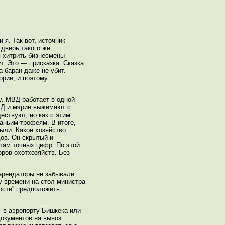
 я. Так вот, источник
 дверь такого же
 хитрить бизнесмены
т. Это — присказка. Сказка
а баран даже не убит.
ории, и поэтому
у. МВД работает в одной
ВД и мэрии выжимают с
ствуют, но как с этим
раньим трофеям. В итоге,
ыли. Какое хозяйство
ов. Он скрытый и
лям точных цифр. По этой
ров охотхозяйств. Без
 арендаторы не забывали
у времени на стол министра
ности” предположить
— в аэропорту Бишкека или
документов на вывоз