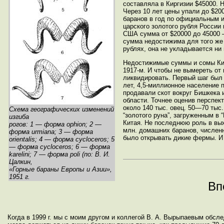
составляла в Киргизии $45000. 
Через 10 лет цены упали до $200
баранов в год по официальным и
царского золотого рубля России
США сумма от $20000 до 45000 
сумма недостижима для того же 
рублях, она не укладывается ни 
Недостижимые суммы и сомы Кирг
1917-м. И чтобы не вымереть от
ликвидировать. Первый шаг был 
лет, 4,5-миллионное население 
продавали скот вокруг Бишкека 
области. Точнее оценив перспек
около 140 тыс. овец. 50—70 тыс
Схема географических изменений
“золотого руна”, загруженным в
изгиба
Китая. Не последнюю роль в выж
рогов: 1 — форма ophion; 2 —
млн. домашних баранов, численн
форма urmiana; 3 — форма
было открывать дикие фермы. И 
orientalis; 4 — форма cycloceros; 5
— форма cycloceros; 6 — форма
karelini; 7 — форма poli (по: В. И.
Цалкин,
«Горные бараны Европы и Азии»,
1951 г.
Вп
Когда в 1999 г. мы с моим другом и коллегой В. А. Вырыпаевым обсл