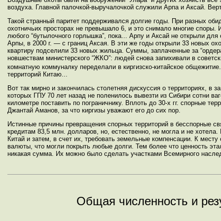
воздуха. Главной палочкой-выручалочкой служили Арпа и Аксай. Вер
Такой странный паритет поддерживался долгие годы. При разных оби
охотничьих просторах не превышало 6, и это снимало многие споры
любого “бутылочного горлышка”, пока... Арпу и Аксай не открыли для
Арпы, в 2000 г. — с границ Аксая. В эти же годы открыли 33 новых ох
квартиру подселили 33 новых жильца. Суммы, заплаченные за “ордера
новшествам министерского “ЖКО”: людей снова запихивали в советски
комнатную коммуналку переделали в киргизско-китайское общежитие.
территорий Китаю...
Вот так мирно и закончилась столетняя дискуссия о территориях, в 
которых ГПУ 70 лет назад не поленилось вывезти из Сибири сотни ва
километре поставить по пограничнику. Вплоть до 30-х гг. спорные те
Джантай Аманов, за что киргизы уважают его до сих пор.
Истинные причины превращения спорных территорий в бесспорные свя
кредитам 83,5 млн. долларов, но, естественно, не могла и не хотел
Китай и затем, в счет их, требовать земельные компенсации. К месту 
валюты, что могли покрыть любые долги. Тем более что ценность эт
никакая сумма. Их можно было сделать участками Всемирного наслед
Общая численность и рез