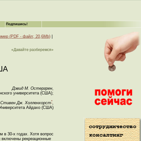
Подпишись!
омер (PDF - файл; 20,6Mb)
|
«Давайте разберемся»
ША
Дэвид М. Остергрен
,
нского университета (США);
*
Стивен Дж. Холленхорст
,
 Университета Айдахо (США)
 в 30-х годах. Хотя вопрос
ли включены рекреационные