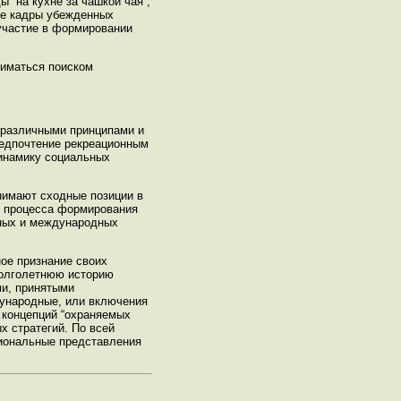
“на кухне за чашкой чая”,
кие кадры убежденных
 участие в формировании
ниматься поиском
 различными принципами и
редпочтение рекреационным
динамику социальных
нимают сходные позиции в
и процесса формирования
ьных и международных
ое признание своих
долголетнюю историю
ми, принятыми
дународные, или включения
 концепций “охраняемых
х стратегий. По всей
циональные представления