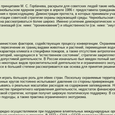
и принципами М. С. Горбачева, раскрыли для советских людей такие неб
ернобыльском ядерном реакторе в апреле 1986 г. предоставила граждана
ия к происходящему. Демонстрации протеста, в которых принимали уча
нтации советской стратегии охраны окружающей среды. Чернобыльская 
жна рассматриваться более широко. Именно усиление демократических 
низаций (см. ниже: “проникновение”) и общественности (см. ниже: “эмул
рминистских факторов, содействующих процессу конвергенции. Охраняе
я пересечение их границ видами животных и растений, перемещения вод
характера климата и специфики пожаров, а также отсутствие антропоген
риторий, находящихся в “естественном состоянии”, стратегии закрепляю
допустимой деятельности. В России изначально был введен полный зап
я некоторых видов просветительской деятельности и ограниченного эко
все в большей степени рассматривается как основа для принятия решени
и играть большую роль для обеих стран. Поскольку охраняемые террито
нных кругов постоянно испытывают давление со стороны приверженцев 
ываясь о реальных масштабах расходов на содержание заповедников. Не
честве приоритетного направления деятельности, недостаток финансиро
кой стратегии, которая получит широкую политическую поддержку. В св
подходы, а также практика ограниченного экотуризма.
нередко осуществляемое при поддержке влиятельных международных ор