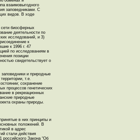
об обменах и
ипа взаимовыгодного
ния заповедниками. С
щих видов. В ходе
 сети биосферных
вание деятельности по
ких исследований, и 3)
присоединение к
ие к 1996 г. 47
цией по исследованиям в
енения позиции
ностью свидетельствует о
 заповедники и природные
территории, т.е.
остоянии; сохранение
ых процессов генетических
вание в рекреационных
канские природные
роекта охраны природы.
принятые в них принципы и
основных положений. В
тикой в адрес
тий стали действия
1 российского Закона “Об