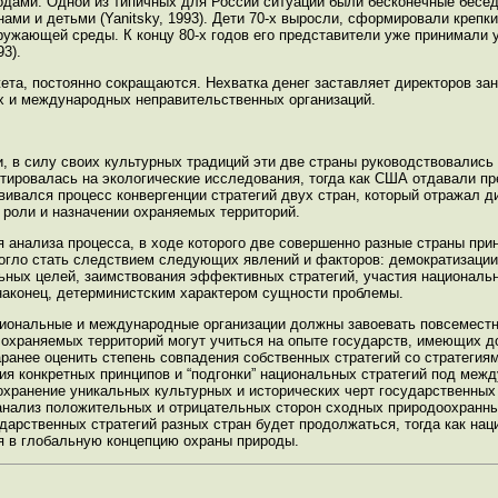
ами. Одной из типичных для России ситуаций были бесконечные беседы 
ами и детьми (Yanitsky, 1993). Дети 70-х выросли, сформировали креп
ружающей среды. К концу 80-х годов его представители уже принимали
93).
ета, постоянно сокращаются. Нехватка денег заставляет директоров за
их и международных неправительственных организаций.
, в силу своих культурных традиций эти две страны руководствовались
тировалась на экологические исследования, тогда как США отдавали п
развивался процесс конвергенции стратегий двух стран, который отражал 
 роли и назначении охраняемых территорий.
 анализа процесса, в ходе которого две совершенно разные страны при
могло стать следствием следующих явлений и факторов: демократизаци
льных целей, заимствования эффективных стратегий, участия национал
 наконец, детерминистским характером сущности проблемы.
циональные и международные организации должны завоевать повсеместн
 охраняемых территорий могут учиться на опыте государств, имеющих 
ранее оценить степень совпадения собственных стратегий со стратегия
я конкретных принципов и “подгонки” национальных стратегий под меж
хранение уникальных культурных и исторических черт государственных
анализ положительных и отрицательных сторон сходных природоохранны
дарственных стратегий разных стран будет продолжаться, тогда как на
я в глобальную концепцию охраны природы.