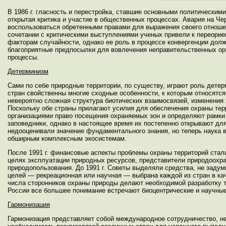
В 1986 г. гласность и перестройка, ставшие основными политическим
открытая критика и участие в общественных процессах. Авария на Ч
воспользоваться обретенными правами для выражения своего отношен
сочетании с критическими выступлениями ученых привели к переорие
факторам случайности, однако ее роль в процессе конвергенции дол
благоприятные предпосылки для вовлечения неправительственных орга
процессы.
Детерминизм
Сами по себе природные территории, по существу, играют роль дете
стран свойственны многие сходные особенности, к которым относятс
невероятно сложная структура биотических взаимосвязей, изменения 
Поскольку обе страны прилагают усилия для обеспечения охраны тер
организациями право посещения охраняемых зон и определяют рамки 
заповедники, однако в настоящее время их постепенно открывают дл
недооценивали значение фундаментального знания, но теперь наука 
обширным комплексным экосистемам.
После 1991 г. финансовые аспекты проблемы охраны территорий стал
целях эксплуатации природных ресурсов, представители природоохра
природопользования. До 1991 г. Советы выделяли средства, не задум
целей — рекреационная или научная — выбрана каждой из стран в ка
числа сторонников охраны природы делают необходимой разработку та
России все большее понимание встречают биоцентрические и научные 
Гармонизация
Гармонизация представляет собой международное сотрудничество, 