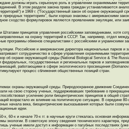
раждане должны играть серьезную роль в управлении охраняемыми терри
динений. В этом разделе закона права граждан устанавливаются аналог
территорий”) и 1969 г. (“Государственный закон об охране окружающей ср
ых природных территориях”, были хорошо знакомы с американскими зак
идное сходство формулировок являются проявлением эмуляции, или заи
и Штатами принципов управления российскими заповедниками, хотя сот
, направленных на охрану территорий в СССР. Так, например, отдел меж
ые программы обменов специалистами с российскими и украинскими зап
ляции. Российские и американские директора национальных парков и з
атривают сотрудничество в сфере управления охраняемыми территория
 об охране окружающей среды (National Biological Service & The Russi
и федеральных, государственных и региональных парков и заповедников
низаций, работающими в сфере экологического просвещения (Domanova &
тимулируют процесс сближения общественных позиций стран.
облемах охраны окружающей среды. Природоохранное движение Соедине
кали на свою сторону ученых, поддерживавших требование о прекращен
 способствовал усилению роли биоцентрических принципов в общей стра
заций возрастало их влияние на политическую ситуацию. В середине 80-
ученых начала века, биоцентрические высказывания которых были созвуч
еационные идеи.
-х, 60-х и начале 70-х гг. в научные круги стекалась основная информа
мы экологии. В советскую эпоху сведения технического характера, пр
 лишь ученые имели доступ к информации о пагубных последствиях (уж