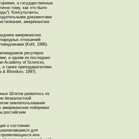
ториями, а государственные
ично тому, как это было
еды”). Консультанты,
онодательными документами
мствования, американских
рудники американских
дународных отношений
оведниками (Kohl, 1996).
аповедников регулярно
ми, и одним из последних
an Academy of Sciences,
, а также преподавателями
 Blinnikov, 1997).
нных Штатов развилось из
ии безжалостной
тегии землепользования
х американские поборники
ны российским
ция о состоянии
едназначавшиеся для
е проявляющихся или