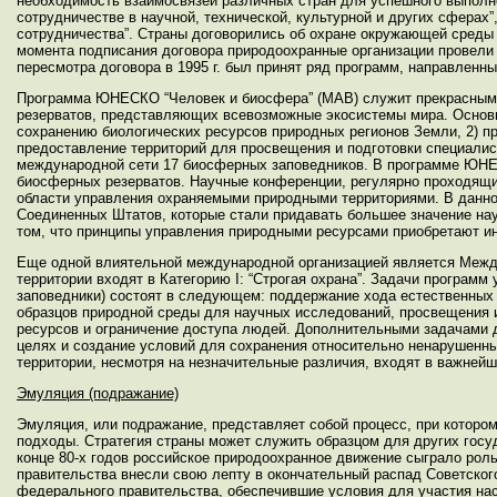
необходимость взаимосвязей различных стран для успешного выполне
сотрудничестве в научной, технической, культурной и других сферах
сотрудничества”. Страны договорились об охране окружающей среды 
момента подписания договора природоохранные организации провели
пересмотра договора в 1995 г. был принят ряд программ, направленных н
Программа ЮНЕСКО “Человек и биосфера” (MAB) служит прекрасным 
резерватов, представляющих всевозможные экосистемы мира. Основ
сохранению биологических ресурсов природных регионов Земли, 2) п
предоставление территорий для просвещения и подготовки специалис
международной сети 17 биосферных заповедников. В программе ЮНЕСК
биосферных резерватов. Научные конференции, регулярно проходящ
области управления охраняемыми природными территориями. В данной
Соединенных Штатов, которые стали придавать большее значение на
том, что принципы управления природными ресурсами приобретают и
Еще одной влиятельной международной организацией является Между
территории входят в Категорию I: “Строгая охрана”. Задачи программ 
заповедники) состоят в следующем: поддержание хода естественных
образцов природной среды для научных исследований, просвещения 
ресурсов и ограничение доступа людей. Дополнительными задачами д
целях и создание условий для сохранения относительно ненарушенн
территории, несмотря на незначительные различия, входят в важней
Эмуляция (подражание)
Эмуляция, или подражание, представляет собой процесс, при котором
подходы. Стратегия страны может служить образцом для других гос
конце 80-х годов российское природоохранное движение сыграло рол
правительства внесли свою лепту в окончательный распад Советского
федерального правительства, обеспечившие условия для участия нас