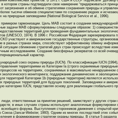
ния комплексных проектов. В 1972 г. США и СССР подписали “Договор 
”, в котором страны подтвердили свое намерение “придерживаться принц
от загрязнения и об обмене стратегиями сохранения природы и управле
 более тысячи обменов специалистами по сохранению редких и исчезаю
а природные заповедники (National Biological Service et al., 1996).
примером гармонизации. Цель MAB состоит в создании международной
ные задачи MAB сформулированы следующим образом: 1) совершенство
редоставление территорий для проведения фундаментальных экологичес
тов (UNESCO, 1974). В 1996 г. Российская Федерация зарезервировала 
О участвуют и американские государственные структуры, организовавш
ие в разных странах мира, способствуют эффективному обмену информа
 ситуации сближение стратегий двух стран происходит вследствие изм
учным исследованиям. Создание биосферных резерватов со всей очевид
нтернациональный характер.
народный союз охраны природы (IUCN). По классификации IUCN (1994),
управления территориями из Категории Ia (строго охраняемые природные 
 процессов на территориях, сохраняемых в максимально ненарушенном с
и экологического мониторинга; поддержание динамических и эволюционн
ля территорий Категории 1b (природные территории) являются использо
ых природных территорий для будущих поколений. Заповедники и амери
шую категорию IUCN, представляя основу для реализации глобального п
 люди, ответственные за принятие решений, заимствуют у других стран 
ударств; в иных случаях страны используют аналогичные формулировки 
ь всеобщего форума. Выступления сторонников движения с открытой кри
 Союза (Jancar-Webster, 1993). Одним из многих последствий этих собы
еления в формировании стратегии охраны природы. В статье 5 раздела 