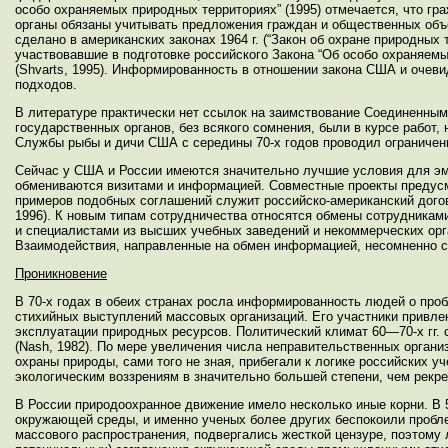
особо охраняемых природных территориях” (1995) отмечается, что г
органы обязаны учитывать предложения граждан и общественных объе
сделано в американских законах 1964 г. (“Закон об охране природных 
участвовавшие в подготовке российского Закона “Об особо охраняем
(Shvarts, 1995). Информированность в отношении закона США и очев
подходов.
В литературе практически нет ссылок на заимствование Соединенным
государственных органов, без всякого сомнения, были в курсе работ
Службы рыбы и дичи США с середины 70-х годов проводил ограниченн
Сейчас у США и России имеются значительно лучшие условия для эму
обмениваются визитами и информацией. Совместные проекты предусм
примеров подобных соглашений служит российско-американский договор
1996). К новым типам сотрудничества относятся обмены сотрудникам
и специалистами из высших учебных заведений и некоммерческих орга
Взаимодействия, направленные на обмен информацией, несомненно с
Проникновение
В 70-х годах в обеих странах росла информированность людей о пр
стихийных выступлений массовых организаций. Его участники привле
эксплуатации природных ресурсов. Политический климат 60—70-х гг.
(Nash, 1982). По мере увеличения числа неправительственных органи
охраны природы, сами того не зная, прибегали к логике российских 
экологическим воззрениям в значительно большей степени, чем рекр
В России природоохранное движение имело несколько иные корни. В 50
окружающей среды, и именно ученых более других беспокоили пробле
массового распространения, подвергались жесткой цензуре, поэтому