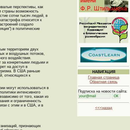
ывалые перспективы, как
м страны возможность
стие сотни тысяч людей, в
катастрофа относится к
настроений создало
яция”) в политические
мым территориям двух
ных и воздушных потоков,
ного воздействия.
т за конкретными людьми и
рет на доступ в
туризма. В США раньше
НАВИГАЦИЯ
й, относящихся к
Главная страница
Обратная связь
рии могут использоваться в
Подписка на новости сайта:
политики интенсивного
зависимо от того, какая из
вания и ограниченность
язи с этим и в США, и в
<<<назад
ганизаций, признающих