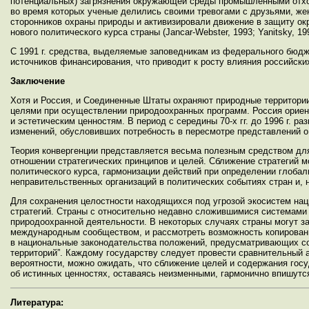
потенциальных) загрязнения окружающей среды промышленными отход
во время которых ученые делились своими тревогами с друзьями, жен
сторонников охраны природы и активизировали движение в защиту ок
нового политического курса страны (Jancar-Webster, 1993; Yanitsky, 19
С 1991 г. средства, выделяемые заповедникам из федерального бюдж
источников финансирования, что приводит к росту влияния российск
Заключение
Хотя и Россия, и Соединенные Штаты охраняют природные территории
целями при осуществлении природоохранных программ. Россия ориен
и эстетическим ценностям. В период с середины 70-х гг. до 1996 г. 
изменений, обусловивших потребность в пересмотре представлений о
Теория конвергенции представляется весьма полезным средством для
отношении стратегических принципов и целей. Сближение стратегий 
политического курса, гармонизации действий при определении глоба
неправительственных организаций в политических событиях стран и,
Для сохранения целостности находящихся под угрозой экосистем на
стратегий. Страны с относительно недавно сложившимися системами
природоохранной деятельности. В некоторых случаях страны могут за
международным сообществом, и рассмотреть возможность копировани
в национальные законодательства положений, предусматривающих со
территорий”. Каждому государству следует провести сравнительный 
вероятности, можно ожидать, что сближение целей и содержания госу
об истинных ценностях, оставаясь неизменными, гармонично впишутс
Литература: