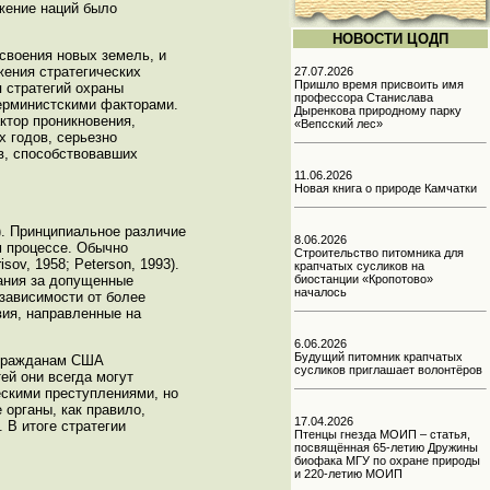
ижение наций было
НОВОСТИ ЦОДП
своения новых земель, и
жения стратегических
27.07.2026
Пришло время присвоить имя
я стратегий охраны
профессора Станислава
ерминистскими факторами.
Дыренкова природному парку
ктор проникновения,
«Вепсский лес»
х годов, серьезно
в, способствовавших
11.06.2026
Новая книга о природе Камчатки
). Принципиальное различие
8.06.2026
м процессе. Обычно
Строительство питомника для
v, 1958; Peterson, 1993).
крапчатых сусликов на
биостанции «Кропотово»
зания за допущенные
началось
зависимости от более
вия, направленные на
6.06.2026
Будущий питомник крапчатых
о гражданам США
сусликов приглашает волонтёров
ей они всегда могут
ескими преступлениями, но
органы, как правило,
17.04.2026
 В итоге стратегии
Птенцы гнезда МОИП – статья,
посвящённая 65-летию Дружины
биофака МГУ по охране природы
и 220-летию МОИП