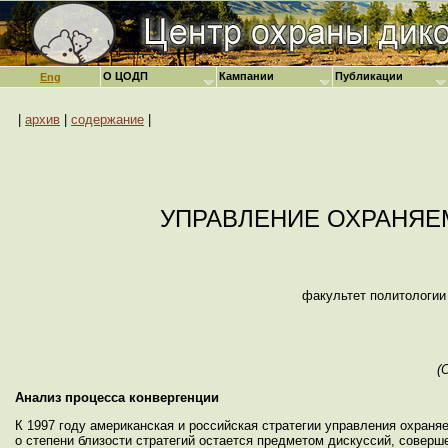
О ЦОДП
Кампании
Публикации
Eng
|
архив
|
содержание
|
УПРАВЛЕНИЕ ОХРАНЯЕ
факультет политологии
(
Анализ процесса конвергенции
К 1997 году американская и российская стратегии управления охраня
о степени близости стратегий остается предметом дискуссий, совер