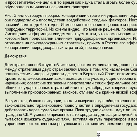
и просветительские цели, в то время как наука стала играть более
обусловлено влиянием нескольких факторов.
Рис. 3 иллюстрирует процесс конвергенции стратегий управления ох
обе подвергались впоследствии воздействию сходных факторов. Несх
позиций вплоть до70-х годов. Изменение отношения к ценностям прир
природных территорий. Из схемы видно, что многие решения, прини
Имеющаяся информация свидетельствует о том, что гармонизация и э
который был представлен влиянием природоохранных организаций. И, 
отразился на природоохранных стратегиях, причем в России его эфф
конвергенции природоохранных стратегий, приведен ниже.
Демократия
Демократия способствует сближению, поскольку лишает лидеров воз
между стратегиями двух стран заключалось в том, что население Со
политические лидеры издавали декрет, а Верховный Совет автоматиче
Кроме того, американский закон возлагает на участвующие стороны 
нарушения; советские же законы представляли собой формальное отр
общих государственных стратегий или от сумасбродных капризов руков
выполнение природоохранных законов, отличались крайне низкой эф
Разумеется, бывают ситуации, когда и американскую общественность
законодательно гарантировано право участия в определении государс
действовать через судебные органы. Пока трудно сказать, идут ли н
граждане США успешно применяют это средство для защиты дикой при
пытаются избежать судебных тяжб, вступая на путь переговоров и во
управления естественными ресурсами к настоящему времени содержа