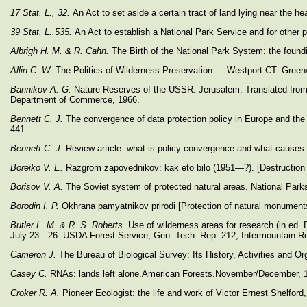
17 Stat. L., 32.
An Act to set aside a certain tract of land lying near the
39 Stat. L.,535.
An Act to establish a National Park Service and for othe
Albrigh H. M. & R. Cahn.
The Birth of the National Park System: the foun
Allin C. W.
The Politics of Wilderness Preservation.— Westport CT: Gree
Bannikov A. G.
Nature Reserves of the USSR
.
Jerusalem. Translated from 
Department of Commerce, 1966.
Bennett C. J.
The convergence of data protection policy in Europe and the 
441.
Bennett C. J.
Review article: what is policy convergence and what causes i
Boreiko V. E.
Razgrom zapovednikov: kak eto bilo (1951—?). [Destruction o
Borisov V. A.
The Soviet system of protected natural areas. National Park
Borodin I. P.
Okhrana pamyatnikov prirodi [Protection of natural monument
Butler L. M. & R. S. Roberts
. Use of wilderness areas for research (in ed
July 23—26. USDA Forest Service, Gen. Tech. Rep. 212, Intermountain R
Cameron J.
The Bureau of Biological Survey: Its History, Activities and 
Casey C.
RNAs: lands left alone.American Forests.November/December,
Croker R. A.
Pioneer Ecologist: the life and work of Victor Ernest Shelfo