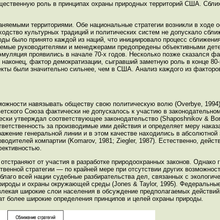
 существенную роль в принципах охраны природных территорий США. Сбл
раняемыми территориями. Обе национальные стратегии возникли в ходе о
одство культурных традиций и политических систем не допускало сбли
оды было принято каждой из наций, что инициировало процесс сближени
маемые руководителями и менеджерами предопредены объективными дет
муляция проявились в начале 70-х годов. Несколько позже сказался фа
наконец, фактор демократизации, сыгравший заметную роль в конце 80-
екты были значительно сильнее, чем в США. Анализ каждого из факторо
можности навязывать обществу свою политическую волю (Overbye, 1994
ветского Союза фактически не допускалось к участию в законодательно
ски утверждал соответствующее законодательство (Shaposhnikov & Boriso
ответственность за производимые ими действия и определяет меру нака
ажение генеральной линии и в этом качестве находились в абсолютной 
одителей компартии (Komarov, 1981; Ziegler, 1987). Естественно, дейст
фективностью.
 отстраняют от участия в разработке природоохранных законов. Однак
твенной стратегии — по крайней мере при отсутствии других возможност
а благо всей нации судебные разбирательства дел, связанных с экологич
роды и охраны окружающей среды (Jones & Taylor, 1995). Федеральные 
влекая широкие слои населения в обсуждение предполагаемых действий.
т более широкие определения принципов и целей охраны природы.