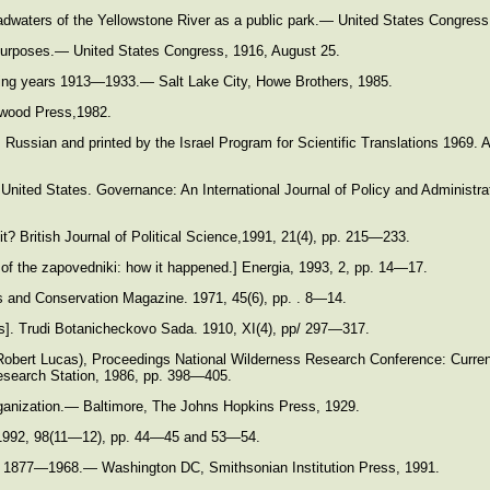
 headwaters of the Yellowstone River as a public park.— United States Congres
r purposes.— United States Congress, 1916, August 25.
ding years 1913—1933.— Salt Lake City, Howe Brothers, 1985.
nwood Press,1982.
Russian and printed by the Israel Program for Scientific Translations 1969. 
United States. Governance: An International Journal of Policy and Administra
t? British Journal of Political Science,1991, 21(4), pp. 215—233.
f the zapovedniki: how it happened.] Energia, 1993, 2, pp. 14—17.
s and Conservation Magazine. 1971, 45(6), pp. . 8—14.
s]. Trudi Botanicheckovo Sada. 1910, XI(4), pp/ 297—317.
. Robert Lucas), Proceedings National Wilderness Research Conference: Curre
esearch Station, 1986, pp. 398—405.
Organization.— Baltimore, The Johns Hopkins Press, 1929.
 1992, 98(11—12), pp. 44—45 and 53—54.
rd, 1877—1968.— Washington DC, Smithsonian Institution Press, 1991.