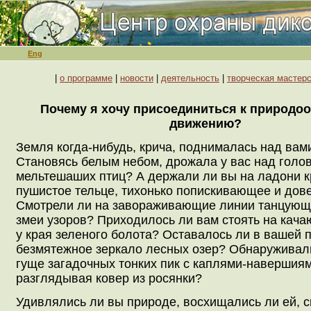
Eng
|
о программе
|
новости
|
деятельность
|
творческая мастер
Почему я хочу присоединиться к природо
движению?
Земля когда-нибудь, крича, поднималась над вам
Становясь белым небом, дрожала у вас над голо
мельтешаших птиц? А держали ли вы на ладони к
пушистое тельце, тихонько попискивающее и дов
Смотрели ли на завораживающие линии танцующ
змеи узоров? Приходилось ли вам стоять на кач
у края зеленого болота? Оставалось ли в вашей 
безмятежное зеркало лесных озер? Обнаруживали
гуще загадочных тонких пик с каплями-навершиям
разглядывая ковер из росянки?
Удивлялись ли вы природе, восхищались ли ей, с