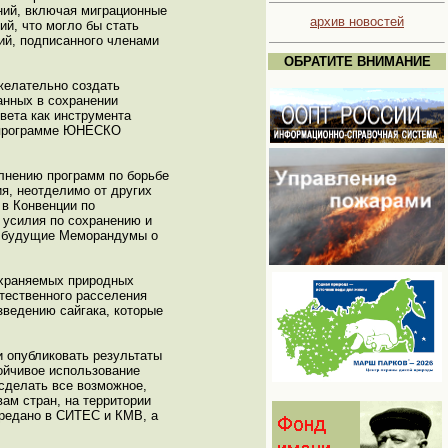
аний, включая миграционные
архив новостей
й, что могло бы стать
ий, подписанного членами
ОБРАТИТЕ ВНИМАНИЕ
желательно создать
анных в сохранении
вета как инструмента
о программе ЮНЕСКО
олнению программ по борьбе
ия, неотделимо от других
 в Конвенции по
 усилия по сохранению и
ые будущие Меморандумы о
охраняемых природных
стественного расселения
зведению сайгака, которые
 опубликовать результаты
ойчивое использование
 сделать все возможное,
ам стран, на территории
ередано в СИТЕС и КМВ, а