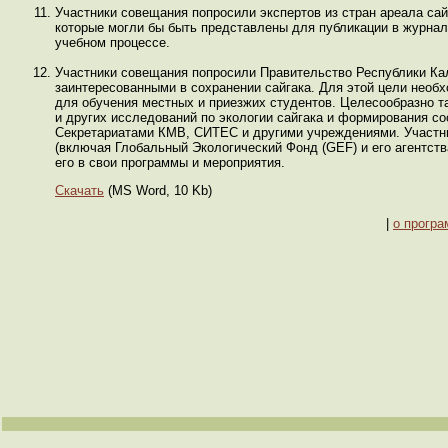
Участники совещания попросили экспертов из стран ареала сай
которые могли бы быть представлены для публикации в журнал
учебном процессе.
Участники совещания попросили Правительство Республики Ка
заинтересованными в сохранении сайгака. Для этой цели необ
для обучения местных и приезжих студентов. Целесообразно т
и других исследований по экологии сайгака и формирования с
Секретариатами КМВ, СИТЕС и другими учреждениями. Участн
(включая Глобальный Экологический Фонд (GEF) и его агентства
его в свои программы и мероприятия.
Скачать
(MS Word, 10 Kb)
|
о прогр