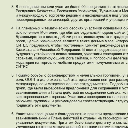
В совещании приняли участие более 90 специалистов, включая 
Республика Казахстан, Республика Узбекистан, Туркмения и М
и международную торговлю редкими и находящимися под угроз
природоохранных организаций; других организаций и учреждени
На пленарных и тематических сессиях участники совещания обс
исключением Монголии, где обитает отдельный подвид сайгак (
Браконьерство с целью добычи рогов, используемых в традицио
рогов, целью браконьеров является также добыча мяса, которое
СИТЕС предложил, чтобы Постоянный Комитет рекомендовал все
Казахстана и Российской Федерации. В целях предотвращения 
будущего устойчивого использования, участники совещания от
странами, импортирующими рога сайгака, и попросили делегаци
моратория на торговлю любыми продуктами, получаемыми от са
СИТЕС.
Помимо борьбы с браконьерством и нелегальной торговлей, уч
роль ООПТ в деле охраны сайгака; организация центров разве
международное и межрегиональное сотрудничество. Подробные
групп, где были выработаны предложения для сохранения и ус
взаимопонимании и Плана действий по сохранению сайгака, ко
заинтересованным сторонам. Участники совещания на пленар
рабочими группами, и рекомендовали соответствующим структ
подписать эти документы.
Участники совещания с благодарностью приняли предложение 
взаимопонимании и Плана действий в страны, на территории ко
указанных документов. При этом было также достигнуто согла
улучшения контроля международной торговли рогами и другими