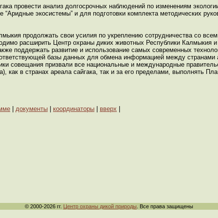
гака провести анализ долгосрочных наблюдений по изменениям экологии
е “Аридные экосистемы” и для подготовки комплекта методических руко
лмыкия продолжать свои усилия по укреплению сотрудничества со всем
ходимо расширить Центр охраны диких животных Республики Калмыкия и 
акже поддержать развитие и использование самых современных техноло
оответствующей базы данных для обмена информацией между странами а
ики совещания призвали все национальные и международные правитель
), как в странах ареала сайгака, так и за его пределами, выполнять Пла
амме
|
документы
|
координаторы
|
вверх
|
© 2000-2026 гг.
Центр охраны дикой природы
. Все права защищены