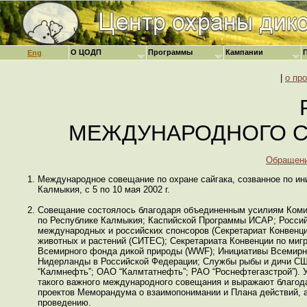
О ЦОДП
Программы
Кампании
Eng
|
о пр
МЕЖДУНАРОДНОГО С
Обращени
Международное совещание по охране сайгака, созванное по ин
Калмыкия, с 5 по 10 мая 2002 г.
Совещание состоялось благодаря объединенным усилиям Коми
по Республике Калмыкия; Каспийской Программы ИСАР; Росси
международных и российских спонсоров (Секретариат Конвенц
животных и растений (СИТЕС); Секретариата Конвенции по ми
Всемирного фонда дикой природы (WWF); Инициативы Всемирн
Нидерланды в Российской Федерации; Службы рыбы и дичи СШ
“Калмнефть”; ОАО “Калмтатнефть”; РАО “Роснефтегазстрой”). 
такого важного международного совещания и выражают благода
проектов Меморандума о взаимопонимании и Плана действий, а
проведению.