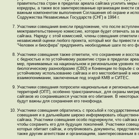
правительства стран в пределах ареала сайгака усилить меры
коридоры, а также все заинтересованные организации внести 
важным компонентом выполнения Соглашения об охране и испо
Содружества Независимых Государств (СНГ) в 1994 г.
Участники совещания внесли предложение, что после вступле
межправительственную комиссию, которая будет отвечать за в
сайгака. Наряду с этой комиссией, члены совещания отметили
независимой оценки любого проекта, который мог бы привести
“Человек и биосфера” предпринять необходимые шаги по его 
Участники совещания также отметили, что сохранение и восста
с бедностью и по устойчивому развитию стран в пределах ареа
мер, принимаемых на национальном и региональном уровнях по 
биологическому разнообразию (CBD) и Конвенции по борьбе с 
устойчивому использованию сайгака и его местообитаний в н
взаимопонимании, заключенные под эгидой КМВ и СИТЕС.
Участники совещания попросили национальные и региональные
территорий (ОПТ), особенно трансграничных, для охраны мигр
сайгаков из сохранившихся участков его обитания. В некоторы
будут важны для сохранения его генофонда.
Участники совещания обратились с просьбой к государственн
совещания и в дальнейшем широко информировать общественно
сайгака. Участники совещания особо подчеркнули, что сайгака
чтобы сохранить его для будущих поколений. Участники совещ
которых обитает сайгак, и опубликовать документы, представ
также другим агентствам и организациям, заинтересованным в 