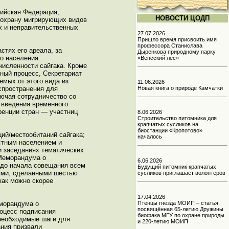
сийская Федерация,
НОВОСТИ ЦОДП
а охрану мигрирующих видов
х и неправительственных
27.07.2026
Пришло время присвоить имя
профессора Станислава
стях его ареала, за
Дыренкова природному парку
го населения.
«Вепсский лес»
численности сайгака. Кроме
вный процесс, Секретариат
мых от этого вида из
11.06.2026
спространения для
Новая книга о природе Камчатки
лючая сотрудничество со
ь введения временного
ренции стран — участниц
8.06.2026
Строительство питомника для
крапчатых сусликов на
биостанции «Кропотово»
ий/местообитаний сайгака;
началось
естным населением и
и заседаниях тематических
 Меморандума о
6.06.2026
 до начала совещания всем
Будущий питомник крапчатых
иями, сделанными шестью
сусликов приглашает волонтёров
как можно скорее
17.04.2026
еморандума о
Птенцы гнезда МОИП – статья,
посвящённая 65-летию Дружины
роцесс подписания
биофака МГУ по охране природы
 необходимые шаги для
и 220-летию МОИП
ания призвали