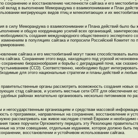
 по сохранению и восстановлению численности сайгака и его местообит
свой вклад в выполнение Меморандума о взаимопонимании и План действи
льзовании мигрирующих видов птиц и млекопитающих и их местообитан
ния в силу Меморандума о взаимопонимании и Плана действий было бы 
ыполнение и общую координацию усилий всех организаций, заинтересов
 необходимость создания международного общественного экспертного со
 к изменениям в популяциях сайгака и попросили Российский Комитет п
формированию.
новление сайгака и его местообитаний могут также способствовать вып
ла сайгака. Сохранение этого вида, находящего под угрозой исчезновен
сохранению биоразнообразия и борьбы с деградацией почв, как сказано
опустыниванием (CCD). Соответственно, необходимо будет интегрировать
еобходимые для этого национальные стратегии и планы действий и люб
 правительственные органы рассмотреть возможность создания новых 
ирующих стад сайгаков, и усилить местные сети ОПТ для обеспечения е
х удобных районах желательно организовать несколько питомников по ра
ым и негосударственным организациям и средствам массовой информации
сть о программах, направленных на сохранение, восстановление и уст
 нужно рассматривать как живое наследие степей Евразии и необходимо
ания также поручили Оргкомитету передать эту Резолюцию правительств
ленные на этом совещании, отдельным изданием, которое должно быть п
сохранении, восстановлении и устойчивом использовании сайгака.