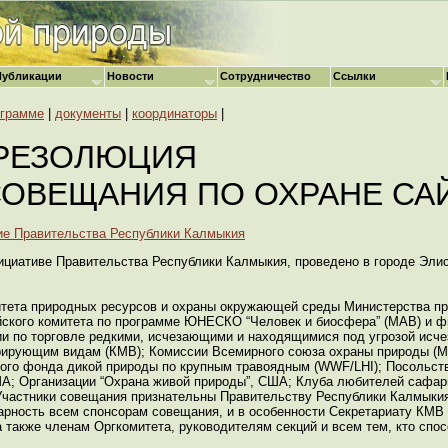
Публикации
Новости
Сотрудничество
Ссылки
ограмме
|
документы
|
координаторы
|
РЕЗОЛЮЦИЯ
ОВЕЩАНИЯ ПО ОХРАНЕ СА
е Правительства Республики Калмыкия
ициативе Правительства Республики Калмыкия, проведено в городе Элис
тета природных ресурсов и охраны окружающей среды Министерства пр
йского комитета по программе ЮНЕСКО “Человек и биосфера” (МАВ) и 
ии по торговле редкими, исчезающими и находящимися под угрозой исче
грирующим видам (КМВ); Комиссии Всемирного союза охраны природы (
ого фонда дикой природы по крупным травоядным (WWF/LHI); Посольст
А; Организации “Охрана живой природы”, США; Клуба любителей сафа
Участники совещания признательны Правительству Республики Калмыкия
рность всем спонсорам совещания, и в особенности Секретариату КМВ 
 также членам Оргкомитета, руководителям секций и всем тем, кто спо