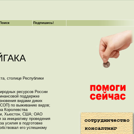
Поиск
Подпишись!
ЙГАКА
та, столице Республики
иродных ресурсов России
финансовой поддержке
зновения видами диких
МСОП) по выживанию видов;
ва Королевства
ри, Хьюстон, США; ОАО
 за инициативу проведения
за усилия в подготовке
собствовал его успешному