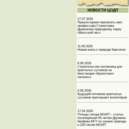
НОВОСТИ ЦОДП
27.07.2026
Пришло время присвоить имя
профессора Станислава
Дыренкова природному парку
«Вепсский лес»
11.06.2026
Новая книга о природе Камчатки
8.06.2026
Строительство питомника для
крапчатых сусликов на
биостанции «Кропотово»
началось
6.06.2026
Будущий питомник крапчатых
сусликов приглашает волонтёров
17.04.2026
Птенцы гнезда МОИП – статья,
посвящённая 65-летию Дружины
биофака МГУ по охране природы
и 220-летию МОИП