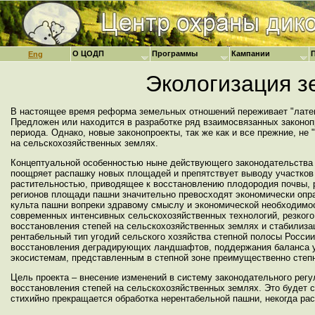
О ЦОДП
Программы
Кампании
Eng
Экологизация з
В настоящее время реформа земельных отношений переживает "латен
Предложен или находится в разработке ряд взаимосвязанных законоп
периода. Однако, новые законопроекты, так же как и все прежние, не 
на сельскохозяйственных землях.
Концептуальной особенностью ныне действующего законодательства о
поощряет распашку новых площадей и препятствует выводу участков 
растительностью, приводящее к восстановлению плодородия почвы, 
регионов площади пашни значительно превосходят экономически опр
культа пашни вопреки здравому смыслу и экономической необходимо
современных интенсивных сельскохозяйственных технологий, резкого
восстановления степей на сельскохозяйственных землях и стабилиза
рентабельный тип угодий сельского хозяйства степной полосы России
восстановления деградирующих ландшафтов, поддержания баланса уг
экосистемам, представленным в степной зоне преимущественно степ
Цель проекта – внесение изменений в систему законодательного регу
восстановления степей на сельскохозяйственных землях. Это будет с
стихийно прекращается обработка нерентабельной пашни, некогда ра