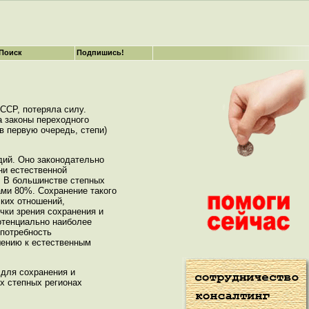
Поиск
Подпишись!
ССР, потеряла силу.
а законы переходного
 в первую очередь, степи)
дий. Оно законодательно
ни естественной
. В большинстве степных
ми 80%. Сохранение такого
ких отношений,
чки зрения сохранения и
отенциально наиболее
 потребность
шению к естественным
 для сохранения и
х степных регионах