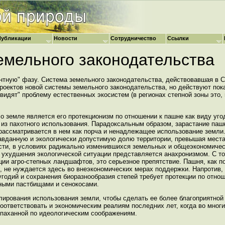
Публикации
Новости
Сотрудничество
Ссылки
емельного законодательства
тную" фазу. Система земельного законодательства, действовавшая в С
роектов новой системы земельного законодательства, но действуют пок
"видят" проблему естественных экосистем (в регионах степной зоны это,
 земле является его протекционизм по отношении к пашне как виду уго
из пахотного использования. Парадоксальным образом, зарастание паш
рассматривается в нем как порча и ненадлежащее использование земли
авданную и экологически допустимую долю территории, превышая места
сти, в условиях радикально изменившихся земельных и общеэкономичес
 ухудшения экологической ситуации представляется анахронизмом. С то
ции агро-степных ландшафтов, это серьезное препятствие. Пашня, как п
, не нуждается здесь во внеэкономических мерах поддержки. Напротив,
одий и сохранения биоразнообразия степей требует протекции по отно
ными пастбищами и сенокосами.
лирования использования земли, чтобы сделать ее более благоприятной
оответствовать и экономическим реалиям последних лет, когда во многи
спаханной по идеологическим соображениям.