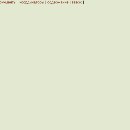
окументы
|
координаторы
|
содержание
|
вверх
|