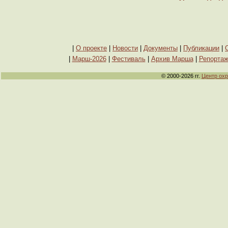
|
О проекте
|
Новости
|
Документы
|
Публикации
|
|
Марш-2026
|
Фестиваль
|
Архив Марша
|
Репорта
© 2000-2026 гг.
Центр ох