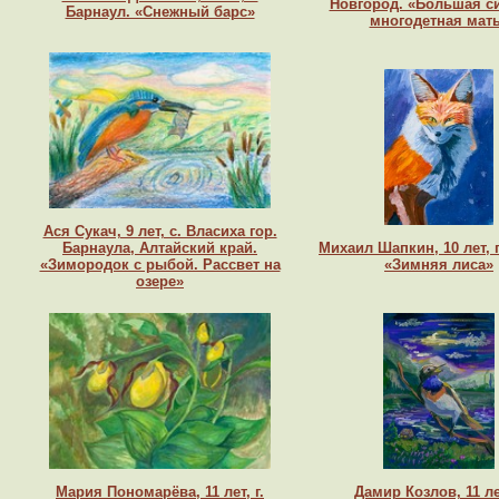
Новгород. «Большая с
Барнаул. «Снежный барс»
многодетная мат
Ася Сукач, 9 лет, с. Власиха гор.
Барнаула, Алтайский край.
Михаил Шапкин, 10 лет, г
«Зимородок с рыбой. Рассвет на
«Зимняя лиса»
озере»
Мария Пономарёва, 11 лет, г.
Дамир Козлов, 11 лет