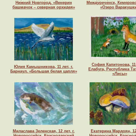
Нижний Новгород. «Венерин
Междуреченск, Кемеровс
башмачок – северная орхидея»
«Озеро Варакушк
София Капитонова, 11 л
Юлия Камышникова, 11 лет, г.
Елабуга, Республика Та
Барнаул. «Большая белая цапля»
«Лисы»
Миласлава Зеленская, 12 лет, г.
Екатерина Мардоян, 12 
Новороссийск, Краснодарский
Новороссийск, Красно