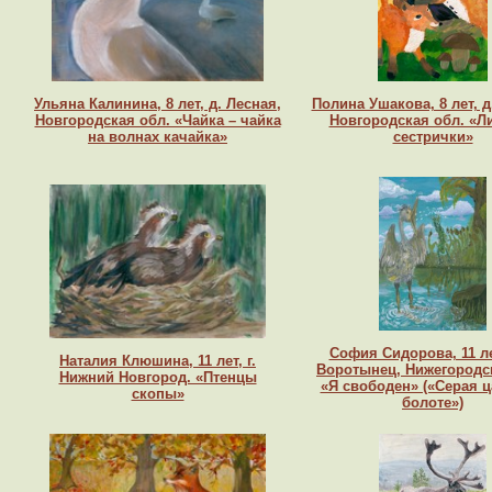
Ульяна Калинина, 8 лет, д. Лесная,
Полина Ушакова, 8 лет, д
Новгородская обл. «Чайка – чайка
Новгородская обл. «Л
на волнах качайка»
сестрички»
София Сидорова, 11 лет
Наталия Клюшина, 11 лет, г.
Воротынец, Нижегородс
Нижний Новгород. «Птенцы
«Я свободен» («Серая ц
скопы»
болоте»)