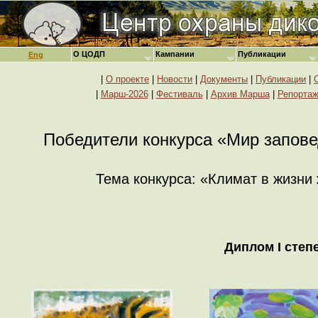
О ЦОДП
Кампании
Публикации
Eng
|
О проекте
|
Новости
|
Документы
|
Публикации
|
|
Марш-2026
|
Фестиваль
|
Архив Марша
|
Репорта
Победители конкурса «Мир запове
Тема конкурса: «Климат в жизни
Диплом I степ