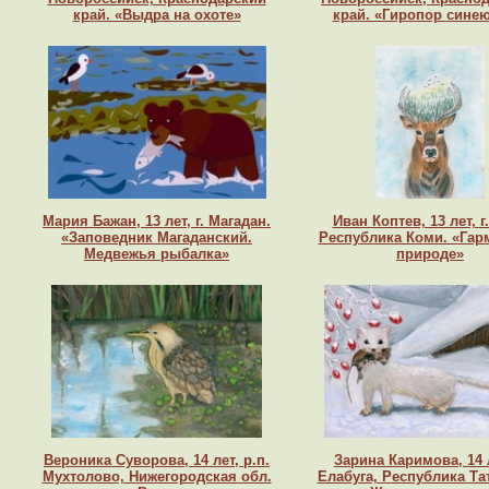
край. «Выдра на охоте»
край. «Гиропор сине
Мария Бажан, 13 лет, г. Магадан.
Иван Коптев, 13 лет, г.
«Заповедник Магаданский.
Республика Коми. «Гар
Медвежья рыбалка»
природе»
Вероника Суворова, 14 лет, р.п.
Зарина Каримова, 14 л
Мухтолово, Нижегородская обл.
Елабуга, Республика Та