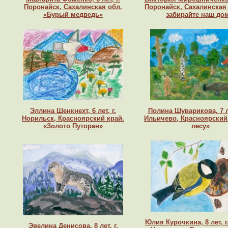
Поронайск, Сахалинская обл.
Поронайск, Сахалинская 
«Бурый медведь»
забирайте наш дом
Эллина Шенкнехт, 6 лет, г.
Полина Шуварикова, 7 л
Норильск, Красноярский край.
Ильичево, Красноярский 
«Золото Путоран»
лесу»
Юлия Курочкина, 8 лет, 
Эвелина Денисова, 8 лет, г.