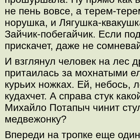
не пень вовсе, а терем-тер
норушка, и Лягушка-квакушк
Зайчик-побегайчик. Если под
прискачет, даже не сомневай
И взглянул человек на лес д
притаилась за мохнатыми е
курьих ножках. Ей, небось, л
кудахчет. А справа стук како
Михайло Потапыч чинит сту
медвежонку?
Впереди на тропке еще один