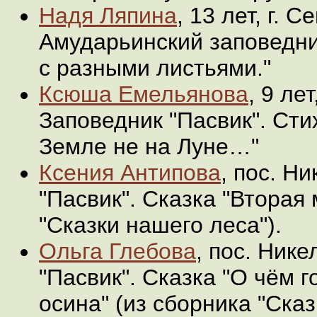
Надя Ляпина
, 13 лет, г. 
Амударьинский заповедни
с разными листьями."
Ксюша Емельянова
, 9 ле
Заповедник "Пасвик". Сти
Земле не на Луне…"
Ксения Антипова
, пос. Н
"Пасвик". Сказка "Вторая
"Сказки нашего леса").
Ольга Глебова
, пос. Нике
"Пасвик". Сказка "О чём 
осина" (из сборника "Сказ