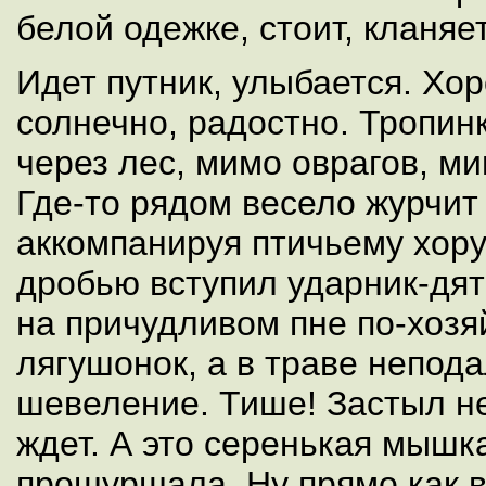
белой одежке, стоит, кланяе
Идет путник, улыбается. Хор
солнечно, радостно. Тропин
через лес, мимо оврагов, м
Где-то рядом весело журчит 
аккомпанируя птичьему хору
дробью вступил ударник-дят
на причудливом пне по-хозя
лягушонок, а в траве непода
шевеление. Тише! Застыл н
ждет. А это серенькая мышк
прошуршала. Ну прямо как в 