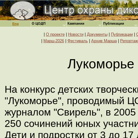
О ЦОДП
Кампании
Публикации
Eng
|
О проекте
|
Новости
|
Документы
|
Публикации
|
|
Марш-2026
|
Фестиваль
|
Архив Марша
|
Репортаж
Лукоморье 
На конкурс детских творческ
"Лукоморье", проводимый Ц
журналом "Свирель", в 2005 
250 сочинений юных участни
Дети и подростки от 3 до 17