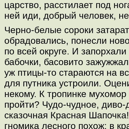
царство, расстилает под ног
ней иди, добрый человек, н
Черно-белые сороки затара
обрадовались, понесли ново
по всей округе. И запорхал
бабочки, басовито зажужжа
уж птицы-то стараются на вс
для путника устроили. Оцени
некому. К тропинке мухомор
пройти? Чудо-чудное, диво-
сказочная Красная Шапочка! 
гномика лесного похож: в кр