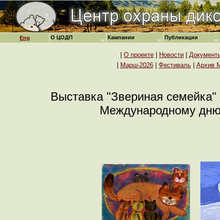
О ЦОДП
Кампании
Публикации
Eng
|
О проекте
|
Новости
|
Документ
|
Марш-2026
|
Фестиваль
|
Архив 
Выставка "Звериная семейка" (
Международному дню 