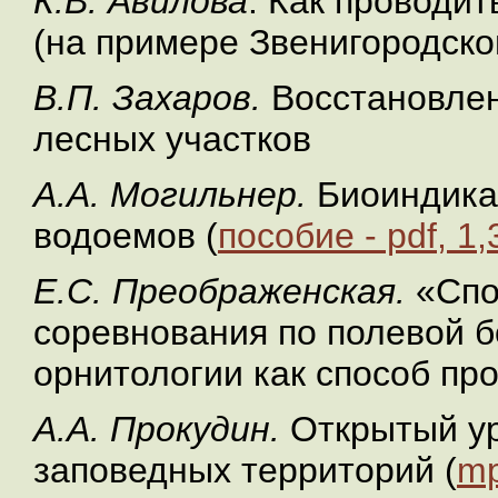
К.В. Авилова
. Как проводит
(на примере Звенигородско
В.П. Захаров.
Восстановле
лесных участков
А.А. Могильнер.
Биоиндика
водоемов (
пособие - pdf, 1
Е.С. Преображенская.
«Спо
соревнования по полевой б
орнитологии как способ пр
А.А. Прокудин.
Открытый ур
заповедных территорий (
mp