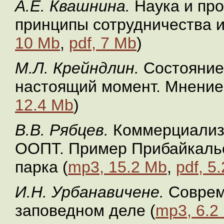
А.Е. Квашнина.
Наука и пр
принципы сотрудничества и
10 Mb
,
pdf, 7 Mb
)
М.Л. Крейндлин.
Состояние
настоящий момент. Мнение 
12.4 Mb
)
В.В. Рябцев.
Коммерциализ
ООПТ. Пример Прибайкальс
парка (
mp3, 15.2 Mb
,
pdf, 5
И.Н. Урбанавичене.
Соврем
заповедном деле (
mp3, 6.2