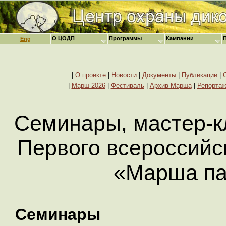
О ЦОДП
Программы
Кампании
Eng
|
О проекте
|
Новости
|
Документы
|
Публикации
|
|
Марш-2026
|
Фестиваль
|
Архив Марша
|
Репорта
Семинары, мастер-к
Первого всероссийс
«Марша па
Семинары