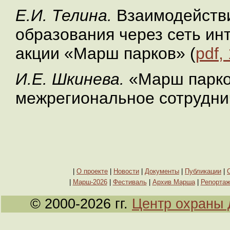
Е.И. Телина.
Взаимодействи
образования через сеть ин
акции «Марш парков» (
pdf,
И.Е. Шкинева.
«Марш парко
межрегиональное сотрудни
|
О проекте
|
Новости
|
Документы
|
Публикации
|
|
Марш-2026
|
Фестиваль
|
Архив Марша
|
Репорта
© 2000-2026 гг.
Центр охраны 