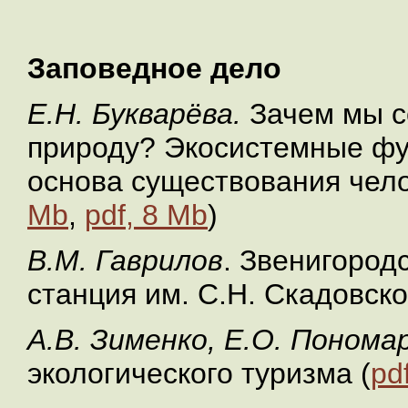
Заповедное дело
Е.Н. Букварёва.
Зачем мы с
природу? Экосистемные фун
основа существования чело
Mb
,
pdf, 8 Mb
)
В.М. Гаврилов
. Звенигород
станция им. С.Н. Скадовско
А.В. Зименко, Е.О. Понома
экологического туризма (
pd