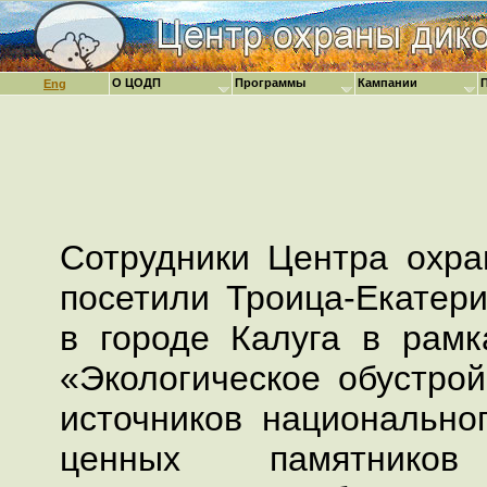
О ЦОДП
Программы
Кампании
Eng
Сотрудники Центра охр
посетили Троица-Екатери
в городе Калуга в рамк
«Экологическое обустро
источников национальног
ценных памятник