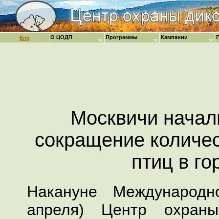
О ЦОДП
Программы
Кампании
Eng
Москвичи начал
сокращение количе
птиц в го
Накануне Международн
апреля) Центр охран