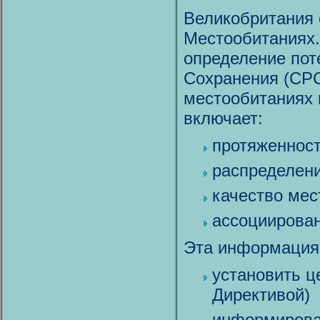
Великобритания 
Местообитаниях.
определение по
Сохранения (СРС
местообитаниях 
включает:
протяженнос
распределен
качество мес
ассоциирова
Эта информация
установить ц
Директивой)
информирова