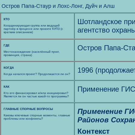
Остров Папа-Стаур и Лохс-Лонг, Дуйч и Алш
КТО
Шотландское при
Координирующая группа или ведущий
агентство охран
партнёр в процессе или проекте КУПЗ (с
кратким описанием)
ГДЕ
Остров Папа-Ста
Местонахождение (населённый пункт,
провинция, страна)
КОГДА
1996 (продолжае
Когда начался проект? Продолжается ли он?
КАК
Применение ГИС
Кто его финансировал и/или инициировал?
Является ли он частью какой-то программы?
ГЛАВНЫЕ СПОРНЫЕ ВОПРОСЫ
Применение ГИ
Каковы ключевые спорные моменты, главные
Районов Сохра
проблемы или конфликты?
Контекст