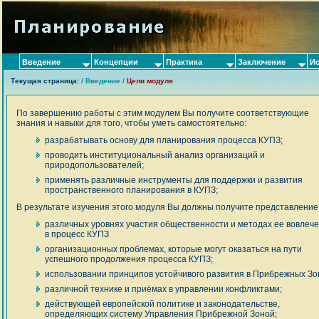
Введение
Концепции
Практика
Заключение
И
Текущая страница:
/
Введение
/
Цели модуля
По завершению работы с этим модулем Вы получите соответствующие
знания и навыки для того, чтобы уметь самостоятельно:
разрабатывать основу для планирования процесса КУПЗ;
проводить институциональный анализ организаций и
природопользователей;
применять различные инструменты для поддержки и развития
пространственного планирования в КУПЗ;
В результате изучения этого модуля Вы должны получите представление 
различных уровнях участия общественности и методах ее вовлеч
в процесс КУПЗ
организационных проблемах, которые могут оказаться на пути
успешного продолжения процесса КУПЗ;
использовании принципов устойчивого развития в Прибрежных Зо
различной технике и приёмах в управлении конфликтами;
действующей европейской политике и законодательстве,
определяющих систему Управления Прибрежной Зоной;