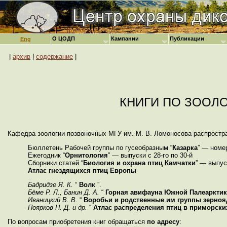
О ЦОДП
Кампании
Публикации
Eng
|
архив
|
содержание
|
КНИГИ ПО ЗООЛ
Кафедра зоологии позвоночных МГУ им. М. В. Ломоносова распростр
Бюллетень Рабочей группы по гусеобразным “
Казарка
” — номер
Ежегодник “
Орнитология
” — выпуски с 28-го по 30-й
Сборники статей “
Биология и охрана птиц Камчатки
” — выпуск
Атлас гнездящихся птиц Европы
Бадридзе Я. К.
“
Волк
”.
Бёме Р. Л., Банин Д. А.
“
Горная авифауна Южной Палеаркти
Иваницкий В. В.
“
Воробьи и родственные им группы зернояд
Поярков Н. Д. и др.
“
Атлас распределения птиц в приморских
По вопросам приобретения книг обращаться
по адресу
: