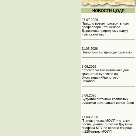
НОВОСТИ ЦОДП
27.07.2026
Пришло время присвоить имя
профессора Станислава
Дыренкова природному парку
«Вепсский лес»
11.06.2026
Новая книга о природе Камчатки
8.06.2026
Строительство питомника для
крапчатых сусликов на
биостанции «Кропотово»
началось
6.06.2026
Будущий питомник крапчатых
сусликов приглашает волонтёров
17.04.2026
Птенцы гнезда МОИП – статья,
посвящённая 65-летию Дружины
биофака МГУ по охране природы
и 220-летию МОИП