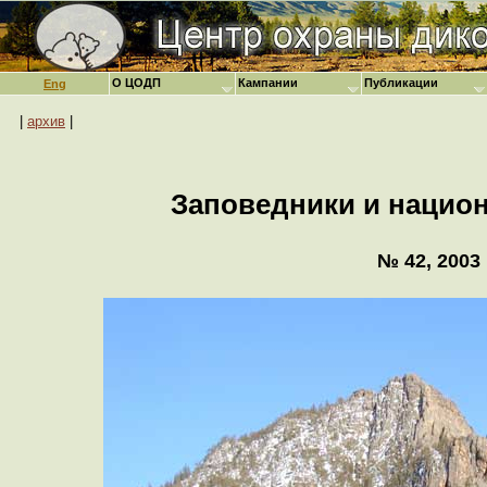
О ЦОДП
Кампании
Публикации
Eng
|
архив
|
Заповедники и нацио
№ 42, 2003