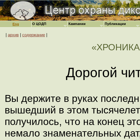
О ЦОДП
Кампании
Публикации
Eng
|
архив
|
содержание
|
«ХРОНИКА
Дорогой чи
Вы держите в руках послед
вышедший в этом тысячелет
получилось, что на конец эт
немало знаменательных дат,