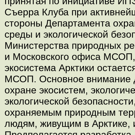
принятая по инициативе И
Съерра Клуба при активней
стороны Департамента охр
среды и экологической безо
Министерства природных ре
и Московского офиса МСОП,
экосистема Арктики остаетс
МСОП. Основное внимание 
охране экосистем, экологич
экологической безопасности,
охраняемым природным терр
людям, живущим в Арктике, 
Предполагается разработка