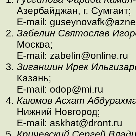
Азербайджан, г. Сумгаит;
E-mail: guseynovafk@azne
Забелин Святослав Игор
Москва;
E-mail: zabelin@online.ru
Зиганшин Ирек Ильгизар
Казань;
E-mail: odop@mi.ru
Каюмов Асхат Абдурахм
Нижний Новгород;
E-mail: askhat@dront.ru
Кричевский Сергей Влад