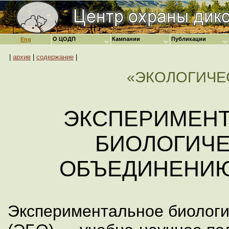
О ЦОДП
Кампании
Публикации
Eng
|
архив
|
содержание
|
«ЭКОЛОГИЧЕ
ЭКСПЕРИМЕН
БИОЛОГИЧ
ОБЪЕДИНЕНИЮ
Экспериментальное биологи