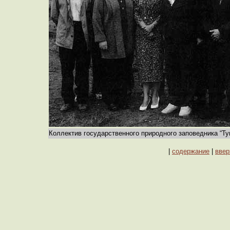
Коллектив государственного природного заповедника “Ту
|
содержание
|
ввер