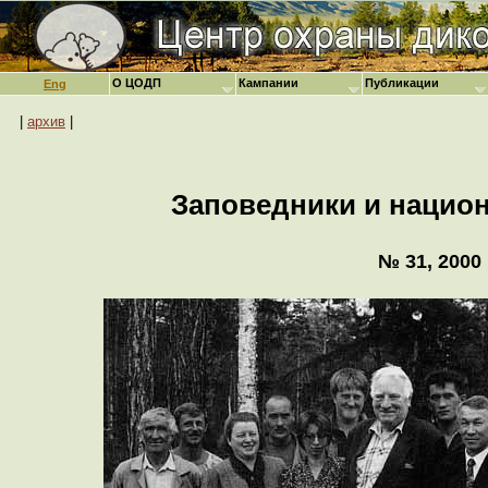
О ЦОДП
Кампании
Публикации
Eng
|
архив
|
Заповедники и нацио
№ 31, 2000