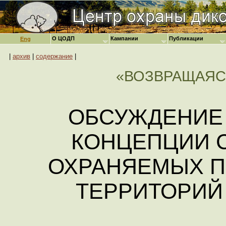
О ЦОДП
Кампании
Публикации
Eng
|
архив
|
содержание
|
«ВОЗВРАЩАЯС
ОБСУЖДЕНИЕ
КОНЦЕПЦИИ 
ОХРАНЯЕМЫХ 
ТЕРРИТОРИЙ