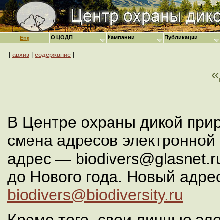
О ЦОДП
Кампании
Публикации
Eng
|
архив
|
содержание
|
В Центре охраны дикой при
смена адресов электронной
адрес — biodivers@glasnet.
до Нового года. Новый адрес
biodivers@biodiversity.ru
Кроме того, свои личные эл