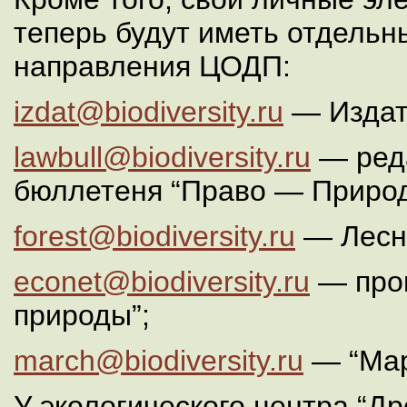
теперь будут иметь отдель
направления ЦОДП:
izdat@
biodiversity.ru
— Издат
lawbull@
biodiversity.ru
— реда
бюллетеня “Право — Природ
forest@
biodiversity.ru
— Лесн
econet@
biodiversity.ru
— прог
природы”;
march@
biodiversity.ru
— “Мар
У экологического центра “Д