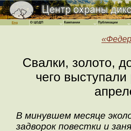
О ЦОДП
Кампании
Публикации
Eng
«Федер
Свалки, золото, д
чего выступали
апрел
В минувшем месяце экол
задворок повестки и зан