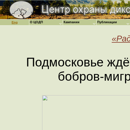
О ЦОДП
Кампании
Публикации
Eng
«Рад
Подмосковье ждё
бобров-миг