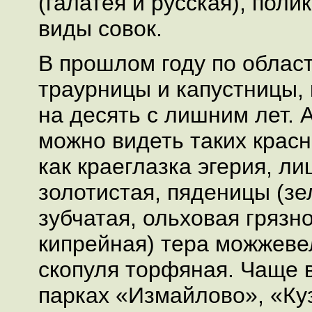
(галатея и русская), поли
виды совок.
В прошлом году по облас
траурницы и капустницы,
на десять с лишним лет. 
можно видеть таких крас
как краеглазка эгерия, л
золотистая, пяденицы (з
зубчатая, ольховая грязн
кипрейная) тера можжеве
скопуля торфяная. Чаще в
парках «Измайлово», «Ку