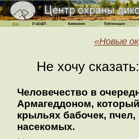
О ЦОДП
Кампании
Публикации
Eng
«Новые окр
Не хочу сказат
Человечество в очередн
Армагеддоном, который
крыльях бабочек, пчел,
насекомых.