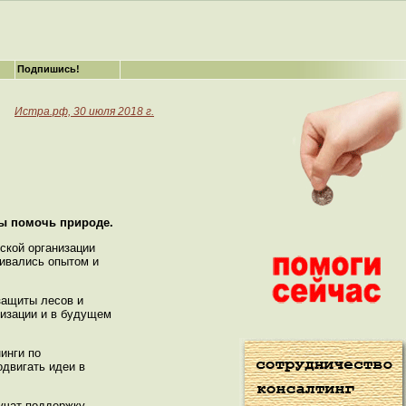
Подпишись!
Истра.рф, 30 июля 2018 г.
бы помочь природе.
ской организации
нивались опытом и
защиты лесов и
низации и в будущем
инги по
одвигать идеи в
лучат поддержку