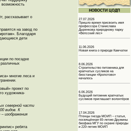
ь возможность
НОВОСТИ ЦОДП
т, рассказывает о
27.07.2026
Пришло время присвоить имя
профессора Станислава
правятся на завод по
Дыренкова природному парку
«Вепсский лес»
иротам». Благодаря
уждающиеся дети
11.06.2026
Новая книга о природе Камчатки
кции по посадке
я различных
8.06.2026
Строительство питомника для
крапчатых сусликов на
биостанции «Кропотово»
иса» многие леса и
началось
транении.
овый» проект по
6.06.2026
го художника-
Будущий питомник крапчатых
сусликов приглашает волонтёров
ых северной части
0 видов. К
17.04.2026
 – изображения
Птенцы гнезда МОИП – статья,
посвящённая 65-летию Дружины
биофака МГУ по охране природы
ринпис» ребята
и 220-летию МОИП