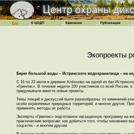
О ЦОДП
Кампании
Публикации
Eng
Экопроекты р
Берег большой воды – Истринского водохранилища – на не
С 16 по 22 июля в деревне Алёхново на одной из баз Истринс
«Гринпис». В течение недели 100 участников со всей России, 
придумывали вместе новые проекты.
Темы лекций и дискуссий были разнообразны: от изменений кли
особо охраняемых природных территорий, и многое другое. Пр
применять методы их работы.
Эксперты «Гринпис» подготовили насыщенную программу на жи
практическим вопросам: как добиться того, чтобы чиновники вы
соцсетях - и многим другим.
В течение всей недели волонтёры готовили свои проекты, а в