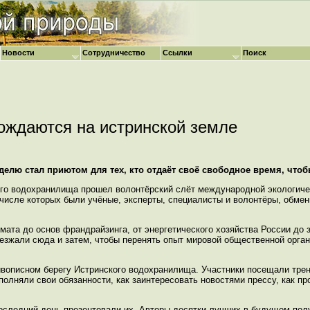
Новости
Сотрудничество
Ссылки
Поиск
ождаются на истринской земле
делю стал приютом для тех, кто отдаёт своё свободное время, что
кого водохранилища прошел волонтёрский слёт международной экологиче
в числе которых были учёные, эксперты, специалисты и волонтёры, обме
мата до основ франдрайзинга, от энергетического хозяйства России до 
иезжали сюда и затем, чтобы перенять опыт мировой общественной орга
вописном берегу Истринского водохранилища. Участники посещали трен
полняли свои обязанности, как заинтересовать новостями прессу, как пр
 последний день презентовали их. Авторы десятки лучших в будущем по