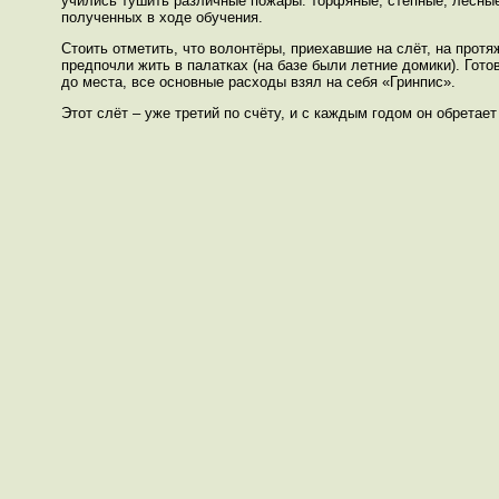
учились тушить различные пожары: торфяные, степные, лесные
полученных в ходе обучения.
Стоить отметить, что волонтёры, приехавшие на слёт, на прот
предпочли жить в палатках (на базе были летние домики). Гот
до места, все основные расходы взял на себя «Гринпис».
Этот слёт – уже третий по счёту, и с каждым годом он обретае