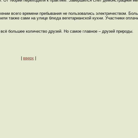
. От теории переходили к практике. Завершился слёт демонстрацией им
яжении всего времени пребывания не пользовались электричеством. Бол
овили также сами на улице блюда вегетарианской кухни. Участники оплач
т всё большее количество друзей. Но самое главное – друзей природы.
|
вверх
|