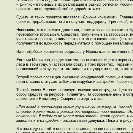
«Гринпис» и помощь в их реализации в разных регионах России.
приехать на следующий слёт и доработать их.
Одним из таких проектов является «Добрые крышечки». Главный
проекте, дорабатывает его и получает поддержку "Гринписа", 
Напомним, что в рамках движения, пластиковые крышечки от бу
переработке вторсырья. Средства, полученные за вторсырьё,
участникам проекта, в числе которых много школьников (кстат
получаются возможность передвигаться с помощью инвалидны
Идея «Добрых крышечек» родилась у Ирины давно, но именно б
Евгения Милькова, представитель организации «Центр охраны 
леса в этом году, участвовала сразу в трёх проектах. Первый 
организаций и структур, в том числе и государственных, и оста
Второй проект посвящён оказанию юридической помощи и защи
поля с таким статусом избежали вырубки и застройки. Проект 
Третий проект Евгения реализует именно как сотрудник Центра
сбору средств на ресурсе «Планета». На собранные деньги со
анималиста Владимира Смирина и издать атлас.
«Его вклад в российскую культуру и науку неизмерим. Насле
страны. Кроме того, в рамках беспрецедентного проекта «
сожалению, Владимир не успел реализовать этот проект, и 
животных в их среде»
, - рассказывает девушка. Пока эти рис
В этом году на слёте впервые появилось новое направление –