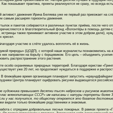
 Как показывает практика, проекты реализуются не сразу, но всегда ест
 активист движения Ирина Беляева уже не первый раз приезжает на слё
тем самым расширяя горизонты движения.
тылок и пакетов собираются в различных пунктах приёма, после чего от
 перечисляются в благотворительный фонд «Волонтёры в помощь детям-с
и, истринцы также принимают активное участие в этом добром деле), н
х кресел.
лагодаря участию в слёте удалось воплотить её в жизнь.
дикой природы» (ЦОДП), с которой наши журналисты познакомились на а
из них направлен на борьбу с борщевиком. Его цель – объединить усили
новить распространение этого растения.
те особо охраняемых природных территорий. Благодаря юристам «Гринп
существует уже 20 лет, но продолжает нуждаться в поддержке и распрос
. В ближайшее время организация планирует запустить «краундфайндинг
трудники Центра планируют оцифровать рисунки выдающегося российско
дие художника превышает десятки тысяч набросков и рисунков животн
Атлас млекопитающих СССР» им написаны с натуры портреты более 30
если у нас получится, то обществу откроется это богатое достояние
унки видели только ближайшие родственники и знакомые.
 работа с отрядами добровольных лесных пожарных. В рамках проекта «Г