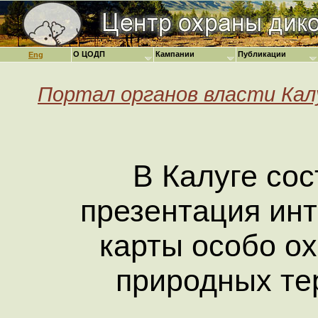
О ЦОДП
Кампании
Публикации
Eng
Портал органов власти Кал
В Калуге со
презентация ин
карты особо о
природных те