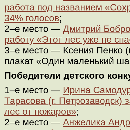
работа под названием «Сох
34% голосов
;
2–е место —
Дмитрий Бобров
работу «Этот лес уже не спа
3–е место — Ксения Пенко (г
плакат «Один маленький ша
Победители детского конк
1–е место —
Ирина Самодур
Тарасова (г. Петрозаводск)
лес от пожаров»
;
2–е место —
Анжелика Андр