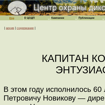
О ЦОДП
Кампании
Публикации
Eng
|
архив
|
содержание
|
КАПИТАН К
ЭНТУЗИА
В этом году исполнилось 60
Петровичу Новикову — дире